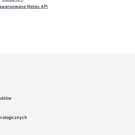
awansowane Meteo API
uktów
rologicznych