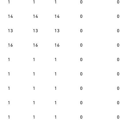
1
1
1
0
0
14
14
14
0
0
13
13
13
0
0
16
16
16
0
0
1
1
1
0
0
1
1
1
0
0
1
1
1
0
0
1
1
1
0
0
1
1
1
0
0