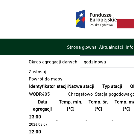
Strona główna
Aktualności
Inf
Okres agregacji danych:
Powrót do mapy
Identyfikator stacji
Nazwa stacji
Typ stacji
O
WODR405
Chrząstowo
Stacja pogodowa
g
Data
Temp. min.
Temp. śr.
Temp. ma
agregacji
[°C]
[°C]
[°C]
23:00
-
-
-
2026.08.07
22:00