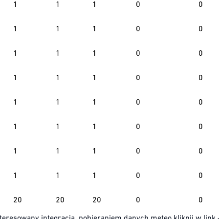
1
1
1
0
0
1
1
1
0
0
1
1
1
0
0
1
1
1
0
0
1
1
1
0
0
1
1
1
0
0
1
1
1
0
0
1
1
1
0
0
20
20
20
0
0
teresowany integracją, pobieraniem danych meteo kliknij w link 