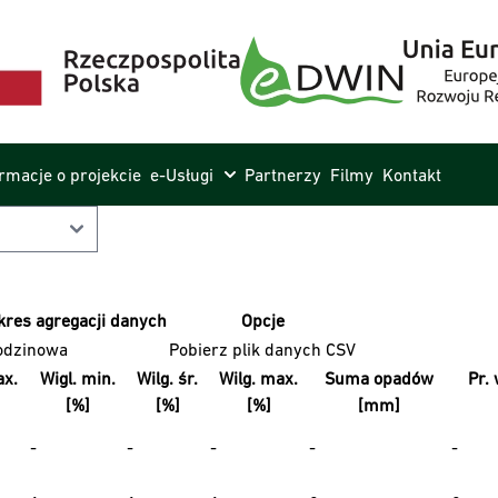
ormacje o projekcie
e-Usługi
Partnerzy
Filmy
Kontakt
kres agregacji danych
Opcje
odzinowa
Pobierz plik danych CSV
x.
Wigl. min.
Wilg. śr.
Wilg. max.
Suma opadów
Pr. 
[%]
[%]
[%]
[mm]
-
-
-
-
-