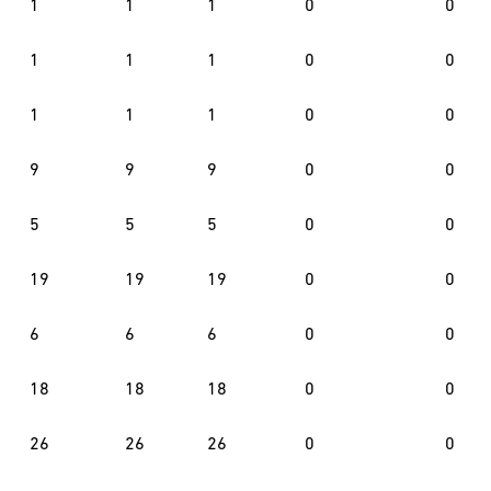
1
1
1
0
0
1
1
1
0
0
1
1
1
0
0
9
9
9
0
0
5
5
5
0
0
19
19
19
0
0
6
6
6
0
0
18
18
18
0
0
26
26
26
0
0