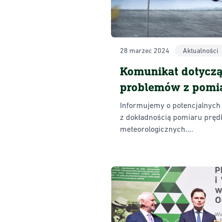
28 marzec 2024
Aktualności
Komunikat dotyczą
problemów z pomi
wiatru w stacjach
Informujemy o potencjalnyc
meteorologicznych
z dokładnością pomiaru prędk
meteorologicznych....