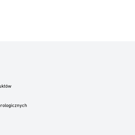
uktów
rologicznych