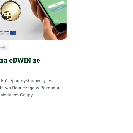
ści
cza eDWIN ze
 której pomysłodawcą jest
dztwa Rolniczego w Poznaniu,
m Medalem Grupy
Poznańskich. Nagroda jest
yróżniającym się
o autorskie rozwiązana.