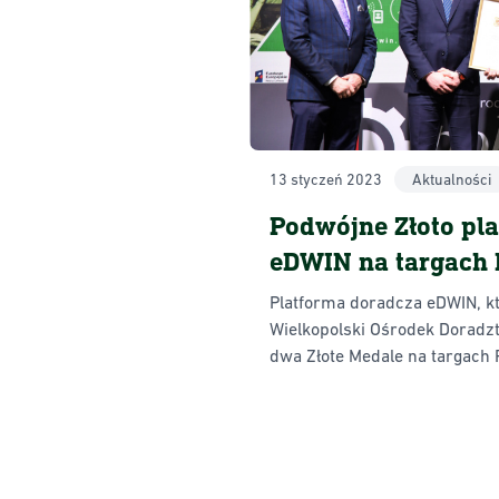
13 styczeń 2023
Aktualności
Podwójne Złoto pl
eDWIN na targach 
Platforma doradcza eDWIN, k
Wielkopolski Ośrodek Doradz
dwa Złote Medale na targach 
są przyznawane produktom w
innowacyjnością przez eksp
konsumentów i uczestników 