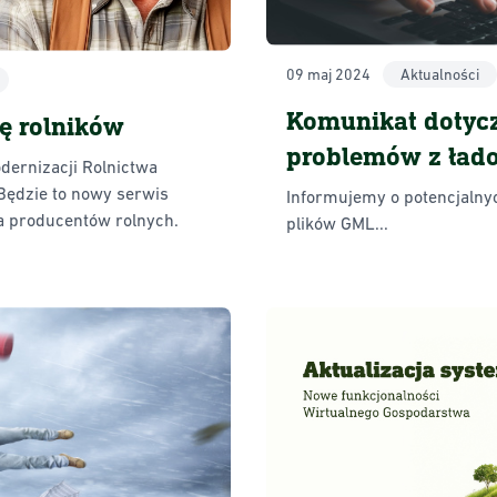
09 maj 2024
Aktualności
Komunikat dotycz
ę rolników
problemów z ład
dernizacji Rolnictwa
GML z bieżącego
 Będzie to nowy serwis
Informujemy o potencjaln
a producentów rolnych.
aplikacji Wirtua
plików GML...