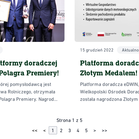
15 grudzień 2022
Aktualno
atformy doradczej
Platforma dorad
Polagra Premiery!
Złotym Medalem!
tórej pomysłodawcą jest
Platforma doradcza eDWIN,
twa Rolniczego, otrzymała
Wielkopolski Ośrodek Dora
Polagra Premiery. Nagrody
została nagrodzona Złoty
yróżniającym się
Międzynarodowych Targów 
ertów oraz samych
przyznawana produktom w
Strona 1 z 5
targów.
innowacyjnością w oparciu 
1
2
3
4
5