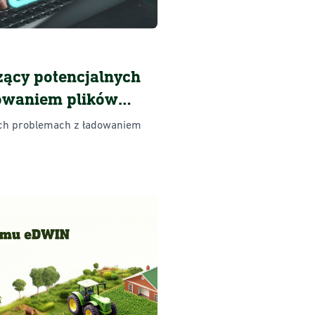
ący potencjalnych
owaniem plików
 sezonu 2024 w
ych problemach z ładowaniem
lne Gospodarstwo