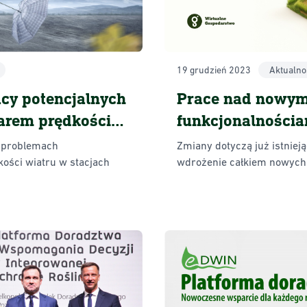
19 grudzień 2023
Aktualno
Prace nad nowym
cy potencjalnych
funkcjonalnościa
arem prędkości
Gospodarstwa
Zmiany dotyczą już istniej
h problemach
wdrożenie całkiem nowych
ości wiatru w stacjach