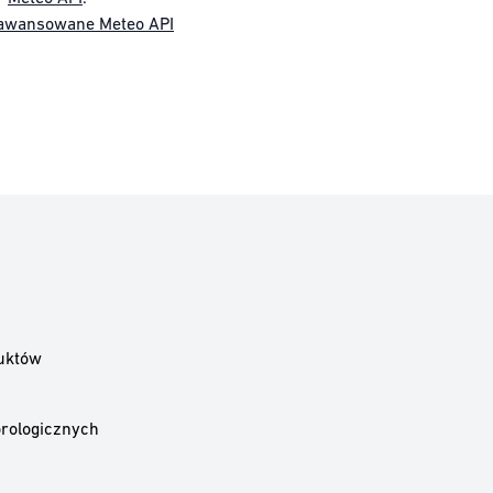
awansowane Meteo API
uktów
rologicznych