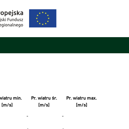
wiatru min.
Pr. wiatru śr.
Pr. wiatru max.
[m/s]
[m/s]
[m/s]
-
-