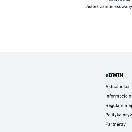
Jesteś zainteresowan
eDWIN
Aktualności
Informacje o
Regulamin ap
Polityka pryw
Partnerzy