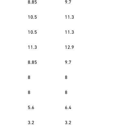
8.85
9.7
10.5
11.3
10.5
11.3
11.3
12.9
8.85
9.7
8
8
8
8
5.6
6.4
3.2
3.2