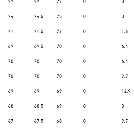
77
77
77
0
0
74
74.5
75
0
0
71
71.5
72
0
1.6
69
69.5
70
0
6.4
70
70
70
0
6.4
70
70
70
0
9.7
69
69
69
0
12.9
68
68.5
69
0
8
67
67.5
68
0
9.7