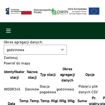
Menu
Okres agregacji danych:
Powrót do mapy
Okres
Identyfikator
Nazwa
Typ stacji
agregacji
Opcje
stacji
stacji
danych
Stacja
Pobierz plik
WODR345
Daninów
godzinowa
pogodowa
danych CSV
Pr.
P
Temp.
Temp.
Temp.
Wigl.
Wilg.
Wilg.
Suma
Data
wiatru
wi