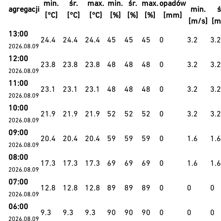
min.
śr.
max.
min.
śr.
max.
opadów
agregacji
min.
ś
[°C]
[°C]
[°C]
[%]
[%]
[%]
[mm]
[m/s]
[m
13:00
24.4
24.4
24.4
45
45
45
0
3.2
3.2
2026.08.09
12:00
23.8
23.8
23.8
48
48
48
0
3.2
3.2
2026.08.09
11:00
23.1
23.1
23.1
48
48
48
0
3.2
3.2
2026.08.09
10:00
21.9
21.9
21.9
52
52
52
0
3.2
3.2
2026.08.09
09:00
20.4
20.4
20.4
59
59
59
0
1.6
1.6
2026.08.09
08:00
17.3
17.3
17.3
69
69
69
0
1.6
1.6
2026.08.09
07:00
12.8
12.8
12.8
89
89
89
0
0
0
2026.08.09
06:00
9.3
9.3
9.3
90
90
90
0
0
0
2026.08.09