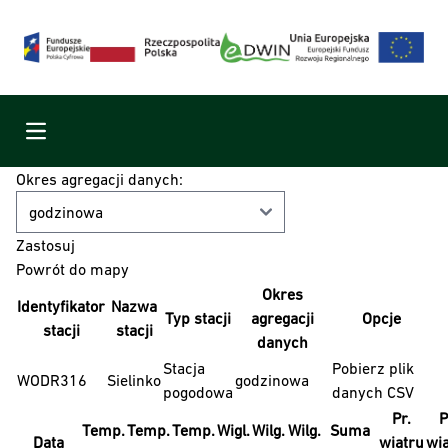
Menu
Okres agregacji danych:
Powrót do mapy
Okres
Identyfikator
Nazwa
Typ stacji
agregacji
Opcje
stacji
stacji
danych
Stacja
Pobierz plik
WODR316
Sielinko
godzinowa
pogodowa
danych CSV
Pr.
P
Temp.
Temp.
Temp.
Wigl.
Wilg.
Wilg.
Suma
Data
wiatru
wi