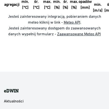
min.
śr.
max.
min.
śr.
max.
opadów
agregacji
min.
ś
[°C]
[°C]
[°C]
[%]
[%]
[%]
[mm]
[m/s]
[m
Jesteś zainteresowany integracją, pobieraniem danych
meteo kliknij w link -
Meteo API
.
Jesteś zainteresowany dostępem do zaawansowanych
danych wypełnij formularz -
Zaawansowane Meteo API
eDWIN
Aktualności