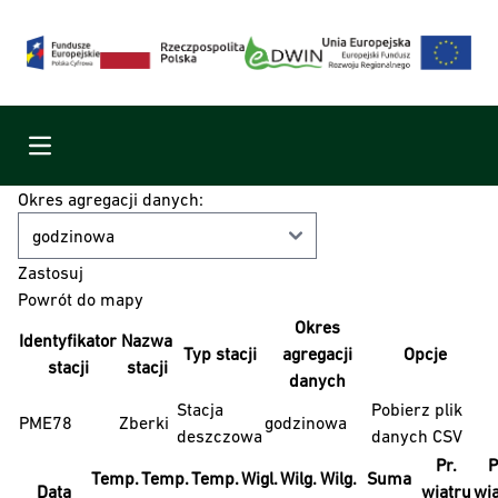
Menu
Okres agregacji danych:
Powrót do mapy
Okres
Identyfikator
Nazwa
Typ stacji
agregacji
Opcje
stacji
stacji
danych
Stacja
Pobierz plik
PME78
Zberki
godzinowa
deszczowa
danych CSV
Pr.
P
Temp.
Temp.
Temp.
Wigl.
Wilg.
Wilg.
Suma
Data
wiatru
wi