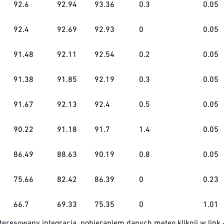
92.6
92.94
93.36
0.3
0.05
92.4
92.69
92.93
0
0.05
91.48
92.11
92.54
0.2
0.05
91.38
91.85
92.19
0.3
0.05
91.67
92.13
92.4
0.5
0.05
90.22
91.18
91.7
1.4
0.05
86.49
88.63
90.19
0.8
0.05
75.66
82.42
86.39
0
0.23
66.7
69.33
75.35
0
1.01
teresowany integracją, pobieraniem danych meteo kliknij w link 