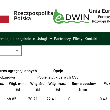
ormacje o projekcie
e-Usługi
Partnerzy
Filmy
Kontakt
kres agregacji danych
Opcje
odzinowa
Pobierz plik danych CSV
x.
Wigl. min.
Wilg. śr.
Wilg. max.
Suma opadów
Pr. 
[%]
[%]
[%]
[mm]
68.85
70.71
72.41
0
0.43