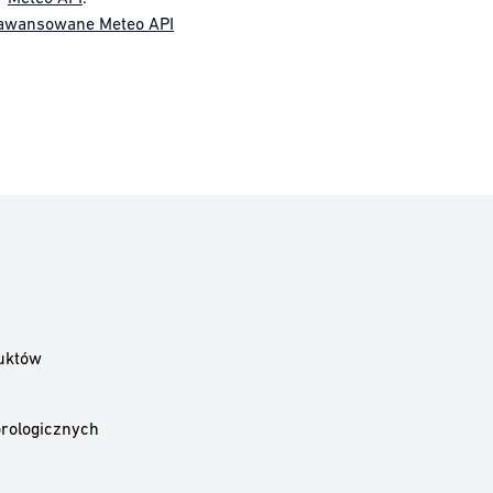
awansowane Meteo API
uktów
rologicznych