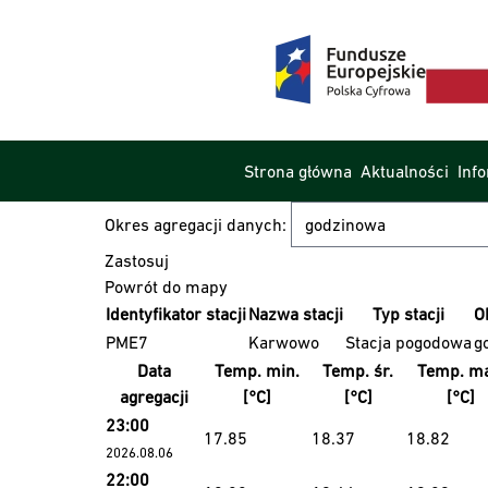
Strona główna
Aktualności
Inf
Okres agregacji danych:
Powrót do mapy
Identyfikator stacji
Nazwa stacji
Typ stacji
O
PME7
Karwowo
Stacja pogodowa
g
Data
Temp. min.
Temp. śr.
Temp. ma
agregacji
[°C]
[°C]
[°C]
23:00
17.85
18.37
18.82
2026.08.06
22:00