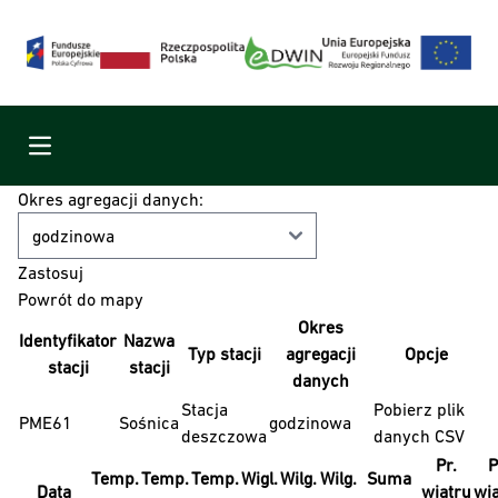
Menu
Okres agregacji danych:
Powrót do mapy
Okres
Identyfikator
Nazwa
Typ stacji
agregacji
Opcje
stacji
stacji
danych
Stacja
Pobierz plik
PME61
Sośnica
godzinowa
deszczowa
danych CSV
Pr.
P
Temp.
Temp.
Temp.
Wigl.
Wilg.
Wilg.
Suma
Data
wiatru
wi