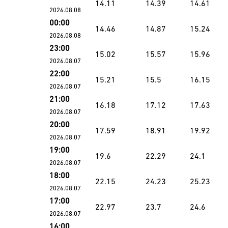
14.11
14.39
14.61
2026.08.08
00:00
14.46
14.87
15.24
2026.08.08
23:00
15.02
15.57
15.96
2026.08.07
22:00
15.21
15.5
16.15
2026.08.07
21:00
16.18
17.12
17.63
2026.08.07
20:00
17.59
18.91
19.92
2026.08.07
19:00
19.6
22.29
24.1
2026.08.07
18:00
22.15
24.23
25.23
2026.08.07
17:00
22.97
23.7
24.6
2026.08.07
16:00