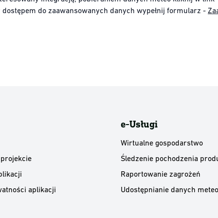
y dostępem do zaawansowanych danych wypełnij formularz -
Za
e-Usługi
Wirtualne gospodarstwo
 projekcie
Śledzenie pochodzenia prod
likacji
Raportowanie zagrożeń
atności aplikacji
Udostępnianie danych meteo