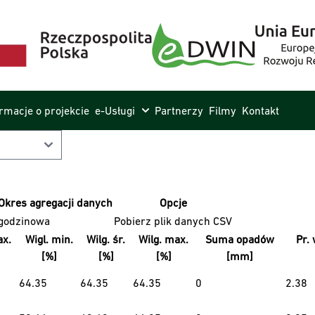
ormacje o projekcie
e-Usługi
Partnerzy
Filmy
Kontakt
Okres agregacji danych
Opcje
godzinowa
Pobierz plik danych CSV
x.
Wigl. min.
Wilg. śr.
Wilg. max.
Suma opadów
Pr. 
[%]
[%]
[%]
[mm]
64.35
64.35
64.35
0
2.38