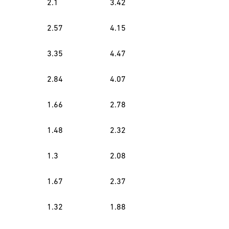
2.1
3.42
2.57
4.15
3.35
4.47
2.84
4.07
1.66
2.78
1.48
2.32
1.3
2.08
1.67
2.37
1.32
1.88