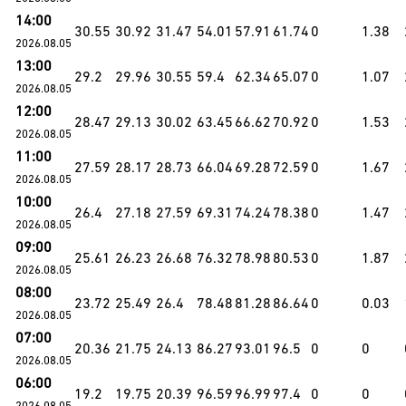
14:00
30.55
30.92
31.47
54.01
57.91
61.74
0
1.38
2026.08.05
13:00
29.2
29.96
30.55
59.4
62.34
65.07
0
1.07
2026.08.05
12:00
28.47
29.13
30.02
63.45
66.62
70.92
0
1.53
2026.08.05
11:00
27.59
28.17
28.73
66.04
69.28
72.59
0
1.67
2026.08.05
10:00
26.4
27.18
27.59
69.31
74.24
78.38
0
1.47
2026.08.05
09:00
25.61
26.23
26.68
76.32
78.98
80.53
0
1.87
2026.08.05
08:00
23.72
25.49
26.4
78.48
81.28
86.64
0
0.03
2026.08.05
07:00
20.36
21.75
24.13
86.27
93.01
96.5
0
0
2026.08.05
06:00
19.2
19.75
20.39
96.59
96.99
97.4
0
0
2026.08.05