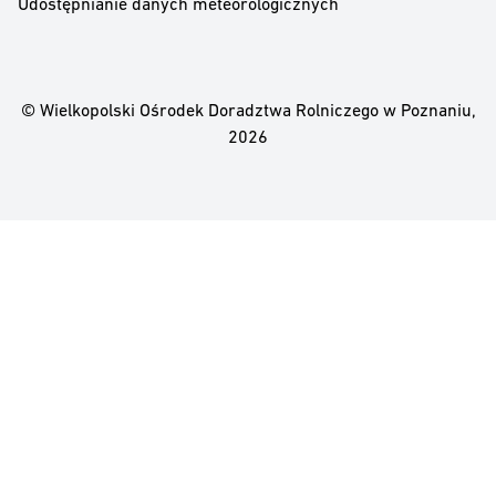
Udostępnianie danych meteorologicznych
© Wielkopolski Ośrodek Doradztwa Rolniczego w Poznaniu,
2026