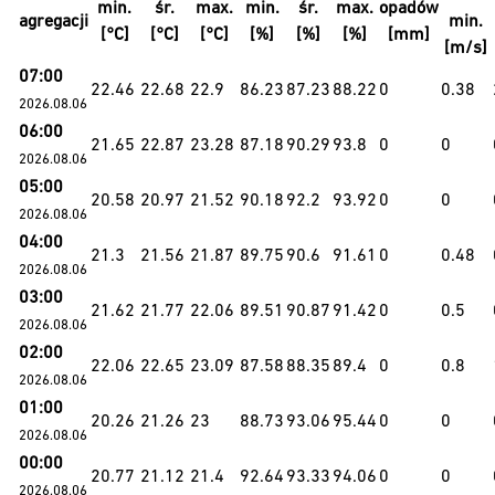
min.
śr.
max.
min.
śr.
max.
opadów
agregacji
min.
[°C]
[°C]
[°C]
[%]
[%]
[%]
[mm]
[m/s]
07:00
22.46
22.68
22.9
86.23
87.23
88.22
0
0.38
2026.08.06
06:00
21.65
22.87
23.28
87.18
90.29
93.8
0
0
2026.08.06
05:00
20.58
20.97
21.52
90.18
92.2
93.92
0
0
2026.08.06
04:00
21.3
21.56
21.87
89.75
90.6
91.61
0
0.48
2026.08.06
03:00
21.62
21.77
22.06
89.51
90.87
91.42
0
0.5
2026.08.06
02:00
22.06
22.65
23.09
87.58
88.35
89.4
0
0.8
2026.08.06
01:00
20.26
21.26
23
88.73
93.06
95.44
0
0
2026.08.06
00:00
20.77
21.12
21.4
92.64
93.33
94.06
0
0
2026.08.06