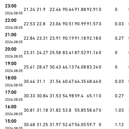
23:00
21.24
21.9
22.46
90.64
91.88
92.91
0
0
2026.08.05
22:00
22.53
22.8
23.06
90.51
90.99
91.57
0
0.03
2026.08.05
21:00
22.84
23.31
23.91
90.19
91.18
92.18
0
0.27
2026.08.05
20:00
23.31
24.27
25.58
83.41
87.52
91.16
0
0
2026.08.05
19:00
25.61
28.47
30.43
66.13
76.08
83.24
0
0
2026.08.05
18:00
30.46
31.1
31.56
60.67
64.35
68.44
0
0.03
2026.08.05
17:00
30.33
30.84
31.53
54.98
59.4
65.11
0
0.27
2026.08.05
16:00
30.81
31.18
31.82
53.8
55.85
58.67
0
1.03
2026.08.05
15:00
30.68
31.25
31.97
52.67
56.05
59.7
0
1.12
2026.08.05