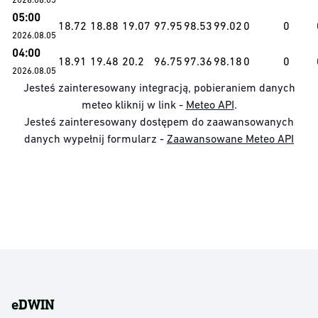
05:00
18.72
18.88
19.07
97.95
98.53
99.02
0
0
2026.08.05
04:00
18.91
19.48
20.2
96.75
97.36
98.18
0
0
2026.08.05
Jesteś zainteresowany integracją, pobieraniem danych
meteo kliknij w link -
Meteo API
.
Jesteś zainteresowany dostępem do zaawansowanych
danych wypełnij formularz -
Zaawansowane Meteo API
eDWIN