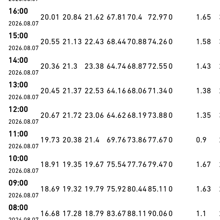
16:00
20.01
20.84
21.62
67.81
70.4
72.97
0
1.65
2026.08.07
15:00
20.55
21.13
22.43
68.44
70.88
74.26
0
1.58
2026.08.07
14:00
20.36
21.3
23.38
64.74
68.87
72.55
0
1.43
2026.08.07
13:00
20.45
21.37
22.53
64.16
68.06
71.34
0
1.38
2026.08.07
12:00
20.67
21.72
23.06
64.62
68.19
73.88
0
1.35
2026.08.07
11:00
19.73
20.38
21.4
69.76
73.86
77.67
0
0.9
2026.08.07
10:00
18.91
19.35
19.67
75.54
77.76
79.47
0
1.67
2026.08.07
09:00
18.69
19.32
19.79
75.92
80.44
85.11
0
1.63
2026.08.07
08:00
16.68
17.28
18.79
83.67
88.11
90.06
0
1.1
2026.08.07