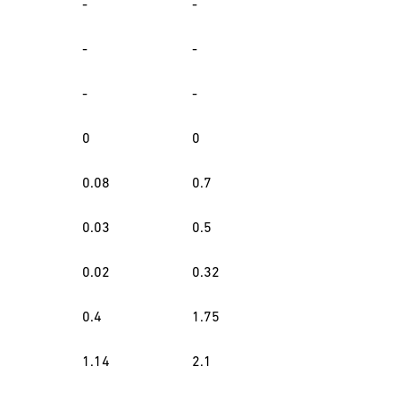
-
-
-
-
-
-
0
0
0.08
0.7
0.03
0.5
0.02
0.32
0.4
1.75
1.14
2.1