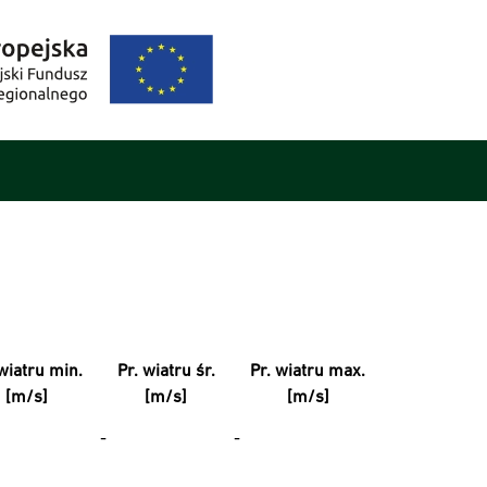
wiatru min.
Pr. wiatru śr.
Pr. wiatru max.
[m/s]
[m/s]
[m/s]
-
-