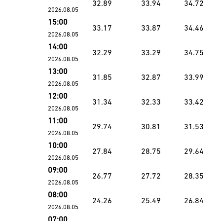
32.89
33.94
34.72
2026.08.05
15:00
33.17
33.87
34.46
2026.08.05
14:00
32.29
33.29
34.75
2026.08.05
13:00
31.85
32.87
33.99
2026.08.05
12:00
31.34
32.33
33.42
2026.08.05
11:00
29.74
30.81
31.53
2026.08.05
10:00
27.84
28.75
29.64
2026.08.05
09:00
26.77
27.72
28.35
2026.08.05
08:00
24.26
25.49
26.84
2026.08.05
07:00