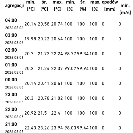
min.
śr.
max.
min.
śr.
max.
opadów
agregacji
min.
[°C]
[°C]
[°C]
[%]
[%]
[%]
[mm]
[m/s]
04:00
20.14
20.58
20.74
100
100
100
0
0
2026.08.06
03:00
19.98
20.22
20.64
100
100
100
0
0
2026.08.06
02:00
20.7
21.72
22.24
98.77
99.34
100
0
0
2026.08.06
01:00
20.2
21.24
22.37
99.07
99.94
100
0
0
2026.08.06
00:00
20.14
20.41
20.61
100
100
100
0
0
2026.08.06
23:00
20.3
20.78
21.02
100
100
100
0
0
2026.08.05
22:00
20.92
21.5
22.4
100
100
100
0
0
2026.08.05
21:00
22.43
23.26
23.94
98.03
99.44
100
0
0
2026.08.05