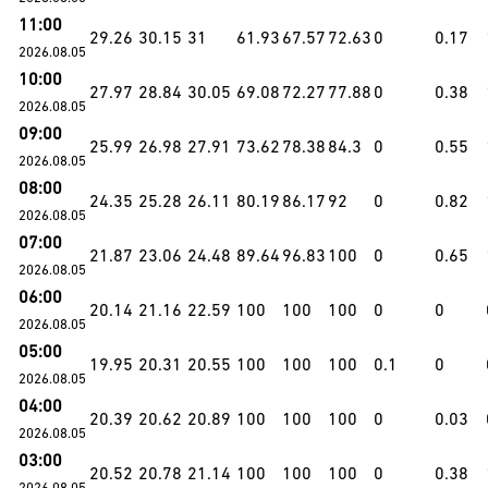
11:00
29.26
30.15
31
61.93
67.57
72.63
0
0.17
2026.08.05
10:00
27.97
28.84
30.05
69.08
72.27
77.88
0
0.38
2026.08.05
09:00
25.99
26.98
27.91
73.62
78.38
84.3
0
0.55
2026.08.05
08:00
24.35
25.28
26.11
80.19
86.17
92
0
0.82
2026.08.05
07:00
21.87
23.06
24.48
89.64
96.83
100
0
0.65
2026.08.05
06:00
20.14
21.16
22.59
100
100
100
0
0
2026.08.05
05:00
19.95
20.31
20.55
100
100
100
0.1
0
2026.08.05
04:00
20.39
20.62
20.89
100
100
100
0
0.03
2026.08.05
03:00
20.52
20.78
21.14
100
100
100
0
0.38
2026.08.05