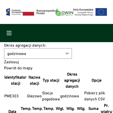
Menu
Okres agregacji danych:
Powrót do mapy
Okres
Identyfikator
Nazwa
Typ stacji
agregacji
Opcje
stacji
stacji
danych
Stacja
Pobierz plik
PME303
Głazowo
godzinowa
pogodowa
danych CSV
Pr.
Temp.
Temp.
Temp.
Wigl.
Wilg.
Wilg.
Suma
Data
wiatru