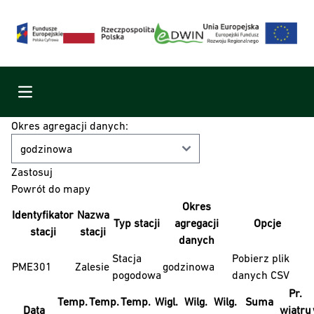
Menu
Okres agregacji danych:
Powrót do mapy
Okres
Identyfikator
Nazwa
Typ stacji
agregacji
Opcje
stacji
stacji
danych
Stacja
Pobierz plik
PME301
Zalesie
godzinowa
pogodowa
danych CSV
Pr.
Temp.
Temp.
Temp.
Wigl.
Wilg.
Wilg.
Suma
Data
wiatru