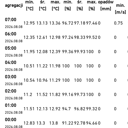
min.
śr.
max.
min.
śr.
max.
opadów
agregacji
min.
[°C]
[°C]
[°C]
[%]
[%]
[%]
[mm]
[m/s]
07:00
12.95
13.13
13.36
96.72
97.18
97.46
0
0.75
2026.08.08
06:00
12.35
12.61
12.98
97.24
98.33
99.52
0
0
2026.08.08
05:00
11.95
12.08
12.39
99.36
99.93
100
0
0
2026.08.08
04:00
10.51
11.22
11.98
100
100
100
0
0
2026.08.08
03:00
10.54
10.96
11.29
100
100
100
0
0
2026.08.08
02:00
11.2
11.52
11.82
99.16
99.73
100
0
0
2026.08.08
01:00
11.51
12.13
12.92
94.7
96.82
99.32
0
0
2026.08.08
00:00
12.83
13.3
13.8
91.22
92.78
94.66
0
0
2026.08.08