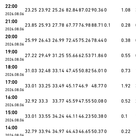
22:00
23.25
23.92
25.26
82.84
87.02
90.36
0
1.08
2026.08.06
21:00
23.85
25.93
27.78
67.77
76.98
88.71
0.1
0.28
2026.08.06
20:00
25.99
26.43
26.99
72.45
75.26
78.44
0
0.38
2026.08.06
19:00
27.22
29.49
31.25
55.66
62.53
71.86
0
0.55
2026.08.06
18:00
31.03
32.48
33.14
47.45
50.82
56.01
0
0.73
2026.08.06
17:00
33.01
33.25
33.49
45.17
46.9
48.77
0
1.92
2026.08.06
16:00
32.92
33.3
33.77
45.59
47.55
50.08
0
0.52
2026.08.06
15:00
33.01
33.55
34.24
44.11
46.23
50.38
0
0.1
2026.08.06
14:00
32.79
33.94
34.97
44.43
46.65
50.37
0
0.22
2026.08.06