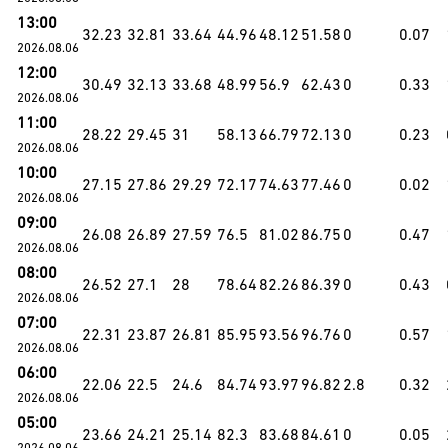
13:00
32.23
32.81
33.64
44.96
48.12
51.58
0
0.07
2026.08.06
12:00
30.49
32.13
33.68
48.99
56.9
62.43
0
0.33
2026.08.06
11:00
28.22
29.45
31
58.13
66.79
72.13
0
0.23
2026.08.06
10:00
27.15
27.86
29.29
72.17
74.63
77.46
0
0.02
2026.08.06
09:00
26.08
26.89
27.59
76.5
81.02
86.75
0
0.47
2026.08.06
08:00
26.52
27.1
28
78.64
82.26
86.39
0
0.43
2026.08.06
07:00
22.31
23.87
26.81
85.95
93.56
96.76
0
0.57
2026.08.06
06:00
22.06
22.5
24.6
84.74
93.97
96.82
2.8
0.32
2026.08.06
05:00
23.66
24.21
25.14
82.3
83.68
84.61
0
0.05
2026.08.06