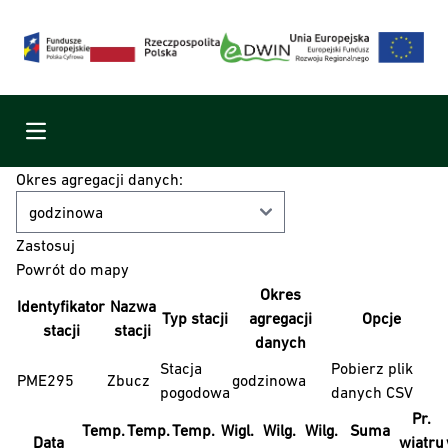
Menu
Okres agregacji danych:
Powrót do mapy
Okres
Identyfikator
Nazwa
Typ stacji
agregacji
Opcje
stacji
stacji
danych
Stacja
Pobierz plik
PME295
Zbucz
godzinowa
pogodowa
danych CSV
Pr.
Temp.
Temp.
Temp.
Wigl.
Wilg.
Wilg.
Suma
Data
wiatru