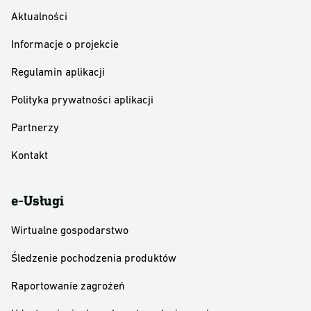
Aktualności
Informacje o projekcie
Regulamin aplikacji
Polityka prywatności aplikacji
Partnerzy
Kontakt
e-Usługi
Wirtualne gospodarstwo
Śledzenie pochodzenia produktów
Raportowanie zagrożeń