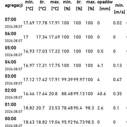
min.
śr.
max.
min.
śr.
max.
opadów
agregacji
min.
[°C]
[°C]
[°C]
[%]
[%]
[%]
[mm]
[m/s]
07:00
17.69
17.78
17.91
100
100
100
0
0.02
2026.08.07
06:00
17
17.34
17.69
100
100
100
0
0
2026.08.07
05:00
16.93
17.03
17.22
100
100
100
0.5
0
2026.08.07
04:00
16.97
17.21
17.75
100
100
100
4.1
0.13
2026.08.07
03:00
17.12
17.42
17.91
99.39
99.97
100
4
0.47
2026.08.07
02:00
16.46
17.64
20.8
88.48
99.13
100
40.6
0.35
2026.08.07
01:00
18.82
20.7
23.53
78.48
90.4
98.3
2.6
0.1
2026.08.07
00:00
18.63
18.82
19.04
95.92
96.73
98.5
0
0
2026.08.07