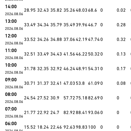
14:00
28.95
32.43
35.82
35.26
48.03
68.6
0
0.02
2026.08.06
13:00
33.49
34.34
35.79
35.49
39.96
46.7
0
0.28
2026.08.06
12:00
33.52
34.26
34.88
37.06
42.19
47.74
0
0.32
2026.08.06
11:00
32.51
33.49
34.43
41.56
46.22
50.32
0
0.13
2026.08.06
10:00
31.78
32.35
32.92
46.24
48.91
54.31
0
0.17
2026.08.06
09:00
30.71
31.37
32.41
47.03
53.8
61.09
0
0.08
2026.08.06
08:00
24.54
27.52
30.9
57.72
75.18
82.69
0
0
2026.08.06
07:00
21.77
22.92
24.7
82.92
88.41
93.06
0
0
2026.08.06
06:00
15.52
18.24
22.46
92.63
98.83
100
0
0
2026.08.06