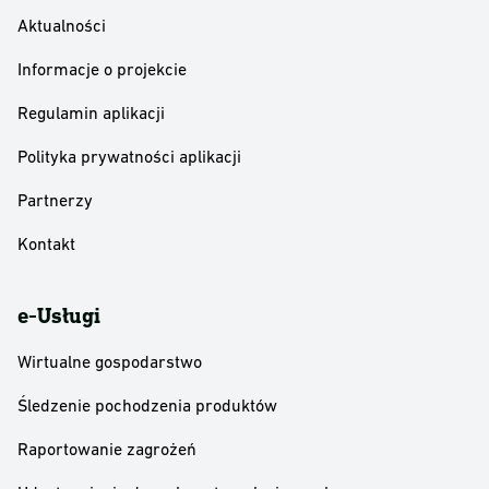
Aktualności
Informacje o projekcie
Regulamin aplikacji
Polityka prywatności aplikacji
Partnerzy
Kontakt
e-Usługi
Wirtualne gospodarstwo
Śledzenie pochodzenia produktów
Raportowanie zagrożeń