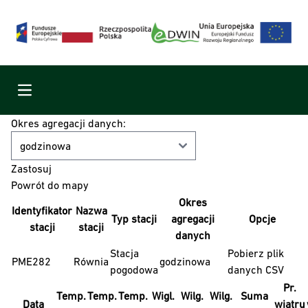
Menu
Okres agregacji danych:
Powrót do mapy
Okres
Identyfikator
Nazwa
Typ stacji
agregacji
Opcje
stacji
stacji
danych
Stacja
Pobierz plik
PME282
Równia
godzinowa
pogodowa
danych CSV
Pr.
Temp.
Temp.
Temp.
Wigl.
Wilg.
Wilg.
Suma
Data
wiatru