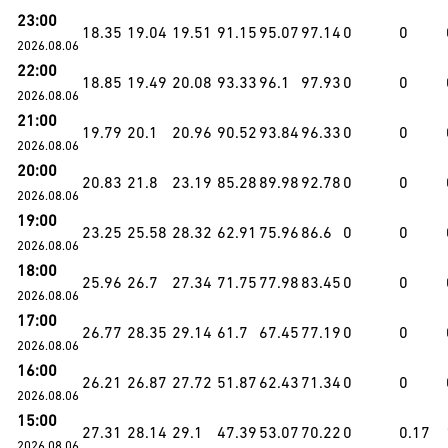
23:00
18.35
19.04
19.51
91.15
95.07
97.14
0
0
2026.08.06
22:00
18.85
19.49
20.08
93.33
96.1
97.93
0
0
2026.08.06
21:00
19.79
20.1
20.96
90.52
93.84
96.33
0
0
2026.08.06
20:00
20.83
21.8
23.19
85.28
89.98
92.78
0
0
2026.08.06
19:00
23.25
25.58
28.32
62.91
75.96
86.6
0
0
2026.08.06
18:00
25.96
26.7
27.34
71.75
77.98
83.45
0
0
2026.08.06
17:00
26.77
28.35
29.14
61.7
67.45
77.19
0
0
2026.08.06
16:00
26.21
26.87
27.72
51.87
62.43
71.34
0
0
2026.08.06
15:00
27.31
28.14
29.1
47.39
53.07
70.22
0
0.17
2026.08.06