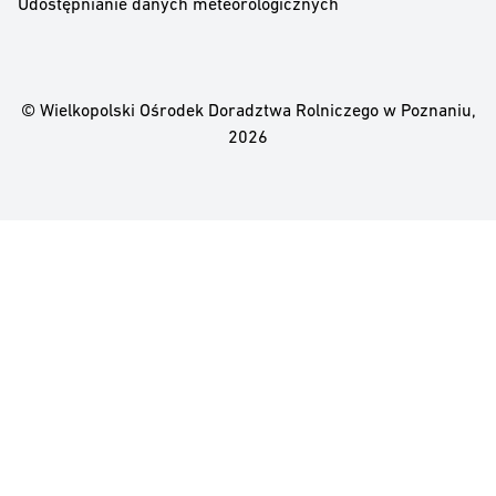
Udostępnianie danych meteorologicznych
© Wielkopolski Ośrodek Doradztwa Rolniczego w Poznaniu,
2026