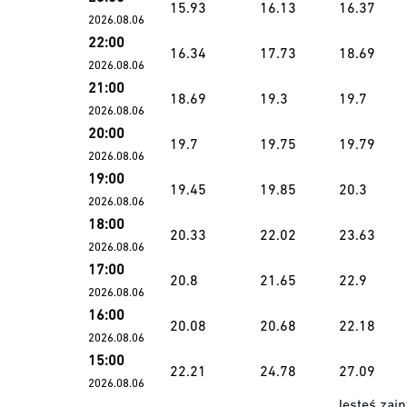
15.93
16.13
16.37
2026.08.06
22:00
16.34
17.73
18.69
2026.08.06
21:00
18.69
19.3
19.7
2026.08.06
20:00
19.7
19.75
19.79
2026.08.06
19:00
19.45
19.85
20.3
2026.08.06
18:00
20.33
22.02
23.63
2026.08.06
17:00
20.8
21.65
22.9
2026.08.06
16:00
20.08
20.68
22.18
2026.08.06
15:00
22.21
24.78
27.09
2026.08.06
Jesteś zain