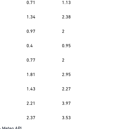
0.71
1.13
1.34
2.38
0.97
2
0.4
0.95
0.77
2
1.81
2.95
1.43
2.27
2.21
3.97
2.37
3.53
-
Meteo API
.