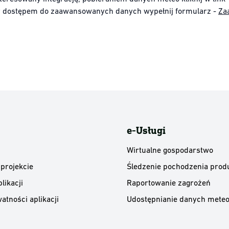
y dostępem do zaawansowanych danych wypełnij formularz -
Za
e-Usługi
Wirtualne gospodarstwo
 projekcie
Śledzenie pochodzenia prod
likacji
Raportowanie zagrożeń
atności aplikacji
Udostępnianie danych meteo