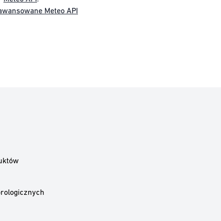
awansowane Meteo API
uktów
rologicznych