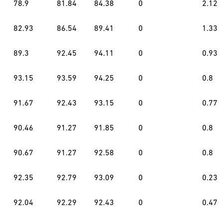
78.9
81.84
84.38
0
2.12
82.93
86.54
89.41
0
1.33
89.3
92.45
94.11
0
0.93
93.15
93.59
94.25
0
0.8
91.67
92.43
93.15
0
0.77
90.46
91.27
91.85
0
0.8
90.67
91.27
92.58
0
0.8
92.35
92.79
93.09
0
0.23
92.04
92.29
92.43
0
0.47