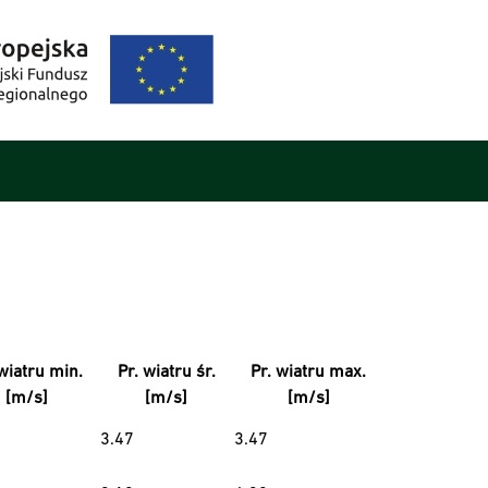
wiatru min.
Pr. wiatru śr.
Pr. wiatru max.
[m/s]
[m/s]
[m/s]
3.47
3.47