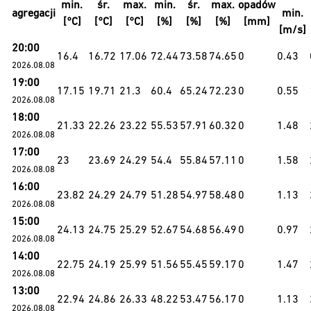
min.
śr.
max.
min.
śr.
max.
opadów
agregacji
min.
[°C]
[°C]
[°C]
[%]
[%]
[%]
[mm]
[m/s]
20:00
16.4
16.72
17.06
72.44
73.58
74.65
0
0.43
2026.08.08
19:00
17.15
19.71
21.3
60.4
65.24
72.23
0
0.55
2026.08.08
18:00
21.33
22.26
23.22
55.53
57.91
60.32
0
1.48
2026.08.08
17:00
23
23.69
24.29
54.4
55.84
57.11
0
1.58
2026.08.08
16:00
23.82
24.29
24.79
51.28
54.97
58.48
0
1.13
2026.08.08
15:00
24.13
24.75
25.29
52.67
54.68
56.49
0
0.97
2026.08.08
14:00
22.75
24.19
25.99
51.56
55.45
59.17
0
1.47
2026.08.08
13:00
22.94
24.86
26.33
48.22
53.47
56.17
0
1.13
2026.08.08