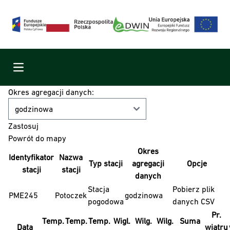
Menu
Okres agregacji danych:
Powrót do mapy
Okres
Identyfikator
Nazwa
Typ stacji
agregacji
Opcje
stacji
stacji
danych
Stacja
Pobierz plik
PME245
Potoczek
godzinowa
pogodowa
danych CSV
Pr.
Temp.
Temp.
Temp.
Wigl.
Wilg.
Wilg.
Suma
Data
wiatru