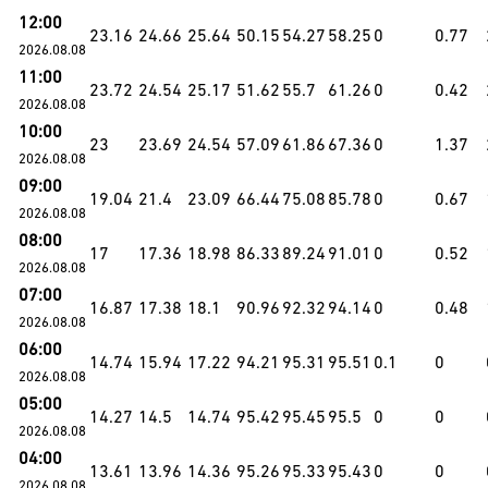
12:00
23.16
24.66
25.64
50.15
54.27
58.25
0
0.77
2026.08.08
11:00
23.72
24.54
25.17
51.62
55.7
61.26
0
0.42
2026.08.08
10:00
23
23.69
24.54
57.09
61.86
67.36
0
1.37
2026.08.08
09:00
19.04
21.4
23.09
66.44
75.08
85.78
0
0.67
2026.08.08
08:00
17
17.36
18.98
86.33
89.24
91.01
0
0.52
2026.08.08
07:00
16.87
17.38
18.1
90.96
92.32
94.14
0
0.48
2026.08.08
06:00
14.74
15.94
17.22
94.21
95.31
95.51
0.1
0
2026.08.08
05:00
14.27
14.5
14.74
95.42
95.45
95.5
0
0
2026.08.08
04:00
13.61
13.96
14.36
95.26
95.33
95.43
0
0
2026.08.08