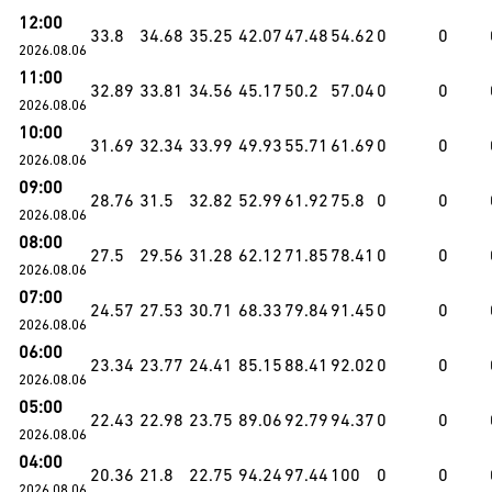
12:00
33.8
34.68
35.25
42.07
47.48
54.62
0
0
2026.08.06
11:00
32.89
33.81
34.56
45.17
50.2
57.04
0
0
2026.08.06
10:00
31.69
32.34
33.99
49.93
55.71
61.69
0
0
2026.08.06
09:00
28.76
31.5
32.82
52.99
61.92
75.8
0
0
2026.08.06
08:00
27.5
29.56
31.28
62.12
71.85
78.41
0
0
2026.08.06
07:00
24.57
27.53
30.71
68.33
79.84
91.45
0
0
2026.08.06
06:00
23.34
23.77
24.41
85.15
88.41
92.02
0
0
2026.08.06
05:00
22.43
22.98
23.75
89.06
92.79
94.37
0
0
2026.08.06
04:00
20.36
21.8
22.75
94.24
97.44
100
0
0
2026.08.06