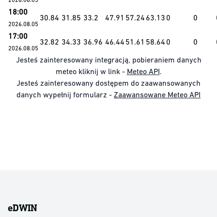
18:00
30.84
31.85
33.2
47.91
57.24
63.13
0
0
2026.08.05
17:00
32.82
34.33
36.96
46.44
51.61
58.64
0
0
2026.08.05
Jesteś zainteresowany integracją, pobieraniem danych
meteo kliknij w link -
Meteo API
.
Jesteś zainteresowany dostępem do zaawansowanych
danych wypełnij formularz -
Zaawansowane Meteo API
eDWIN