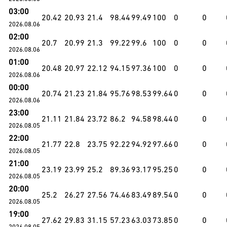
03:00
20.42
20.93
21.4
98.44
99.49
100
0
0
2026.08.06
02:00
20.7
20.99
21.3
99.22
99.6
100
0
0
2026.08.06
01:00
20.48
20.97
22.12
94.15
97.36
100
0
0
2026.08.06
00:00
20.74
21.23
21.84
95.76
98.53
99.64
0
0
2026.08.06
23:00
21.11
21.84
23.72
86.2
94.58
98.44
0
0
2026.08.05
22:00
21.77
22.8
23.75
92.22
94.92
97.66
0
0
2026.08.05
21:00
23.19
23.99
25.2
89.36
93.17
95.25
0
0
2026.08.05
20:00
25.2
26.27
27.56
74.46
83.49
89.54
0
0
2026.08.05
19:00
27.62
29.83
31.15
57.23
63.03
73.85
0
0
2026.08.05