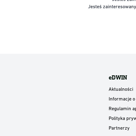
Jesteś zainteresowan
eDWIN
Aktualności
Informacje o
Regulamin ap
Polityka pryw
Partnerzy