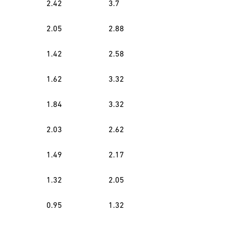
2.42
3.7
2.05
2.88
1.42
2.58
1.62
3.32
1.84
3.32
2.03
2.62
1.49
2.17
1.32
2.05
0.95
1.32