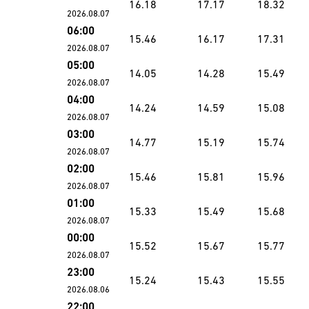
16.18
17.17
18.32
2026.08.07
06:00
15.46
16.17
17.31
2026.08.07
05:00
14.05
14.28
15.49
2026.08.07
04:00
14.24
14.59
15.08
2026.08.07
03:00
14.77
15.19
15.74
2026.08.07
02:00
15.46
15.81
15.96
2026.08.07
01:00
15.33
15.49
15.68
2026.08.07
00:00
15.52
15.67
15.77
2026.08.07
23:00
15.24
15.43
15.55
2026.08.06
22:00