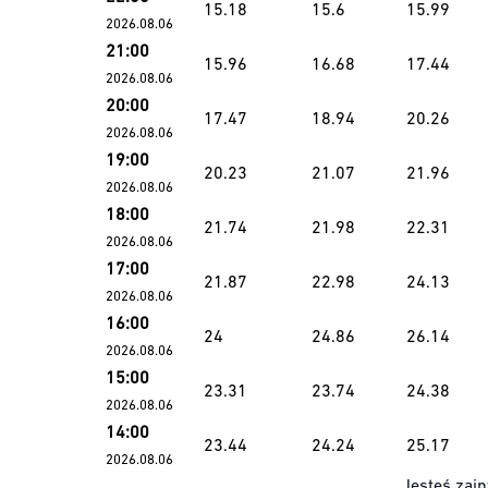
15.18
15.6
15.99
2026.08.06
21:00
15.96
16.68
17.44
2026.08.06
20:00
17.47
18.94
20.26
2026.08.06
19:00
20.23
21.07
21.96
2026.08.06
18:00
21.74
21.98
22.31
2026.08.06
17:00
21.87
22.98
24.13
2026.08.06
16:00
24
24.86
26.14
2026.08.06
15:00
23.31
23.74
24.38
2026.08.06
14:00
23.44
24.24
25.17
2026.08.06
Jesteś zain