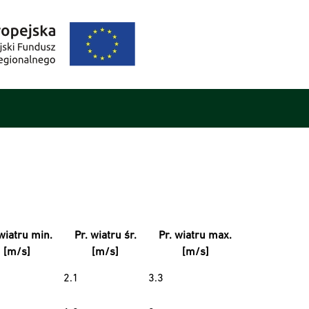
wiatru min.
Pr. wiatru śr.
Pr. wiatru max.
[m/s]
[m/s]
[m/s]
2.1
3.3