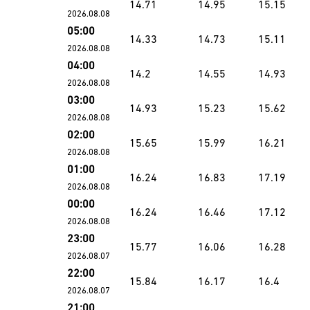
14.71
14.95
15.15
2026.08.08
05:00
14.33
14.73
15.11
2026.08.08
04:00
14.2
14.55
14.93
2026.08.08
03:00
14.93
15.23
15.62
2026.08.08
02:00
15.65
15.99
16.21
2026.08.08
01:00
16.24
16.83
17.19
2026.08.08
00:00
16.24
16.46
17.12
2026.08.08
23:00
15.77
16.06
16.28
2026.08.07
22:00
15.84
16.17
16.4
2026.08.07
21:00