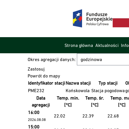
Strona główna
Aktualności
Inf
Okres agregacji danych:
Powrót do mapy
Identyfikator stacji
Nazwa stacji
Typ stacji
O
PME232
Końskowola
Stacja pogodowa
g
Data
Temp. min.
Temp. śr.
Temp. ma
agregacji
[°C]
[°C]
[°C]
16:00
22.02
22.39
22.68
2026.08.08
15:00