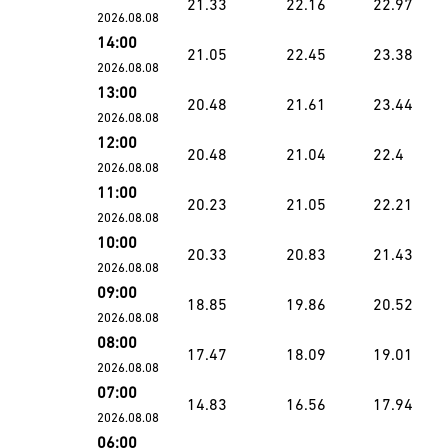
21.33
22.16
22.97
2026.08.08
14:00
21.05
22.45
23.38
2026.08.08
13:00
20.48
21.61
23.44
2026.08.08
12:00
20.48
21.04
22.4
2026.08.08
11:00
20.23
21.05
22.21
2026.08.08
10:00
20.33
20.83
21.43
2026.08.08
09:00
18.85
19.86
20.52
2026.08.08
08:00
17.47
18.09
19.01
2026.08.08
07:00
14.83
16.56
17.94
2026.08.08
06:00