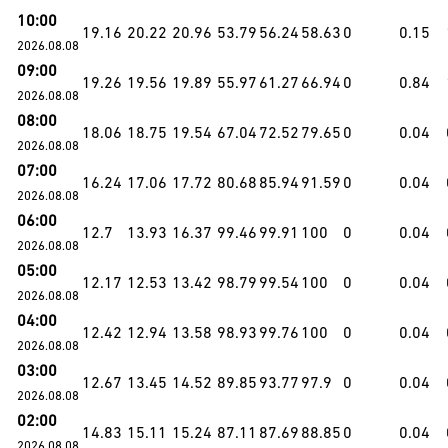
10:00
19.16
20.22
20.96
53.79
56.24
58.63
0
0.15
2026.08.08
09:00
19.26
19.56
19.89
55.97
61.27
66.94
0
0.84
2026.08.08
08:00
18.06
18.75
19.54
67.04
72.52
79.65
0
0.04
2026.08.08
07:00
16.24
17.06
17.72
80.68
85.94
91.59
0
0.04
2026.08.08
06:00
12.7
13.93
16.37
99.46
99.91
100
0
0.04
2026.08.08
05:00
12.17
12.53
13.42
98.79
99.54
100
0
0.04
2026.08.08
04:00
12.42
12.94
13.58
98.93
99.76
100
0
0.04
2026.08.08
03:00
12.67
13.45
14.52
89.85
93.77
97.9
0
0.04
2026.08.08
02:00
14.83
15.11
15.24
87.11
87.69
88.85
0
0.04
2026.08.08