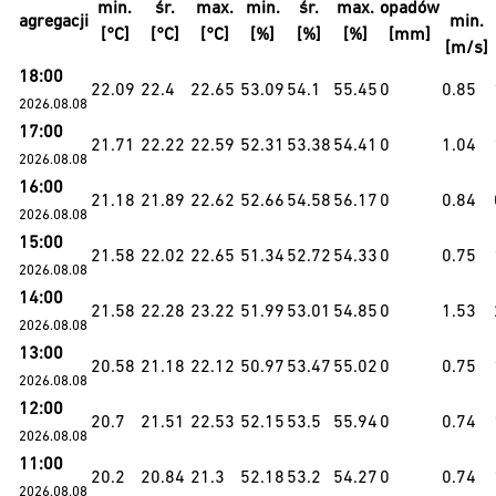
min.
śr.
max.
min.
śr.
max.
opadów
agregacji
min.
[°C]
[°C]
[°C]
[%]
[%]
[%]
[mm]
[m/s]
18:00
22.09
22.4
22.65
53.09
54.1
55.45
0
0.85
2026.08.08
17:00
21.71
22.22
22.59
52.31
53.38
54.41
0
1.04
2026.08.08
16:00
21.18
21.89
22.62
52.66
54.58
56.17
0
0.84
2026.08.08
15:00
21.58
22.02
22.65
51.34
52.72
54.33
0
0.75
2026.08.08
14:00
21.58
22.28
23.22
51.99
53.01
54.85
0
1.53
2026.08.08
13:00
20.58
21.18
22.12
50.97
53.47
55.02
0
0.75
2026.08.08
12:00
20.7
21.51
22.53
52.15
53.5
55.94
0
0.74
2026.08.08
11:00
20.2
20.84
21.3
52.18
53.2
54.27
0
0.74
2026.08.08