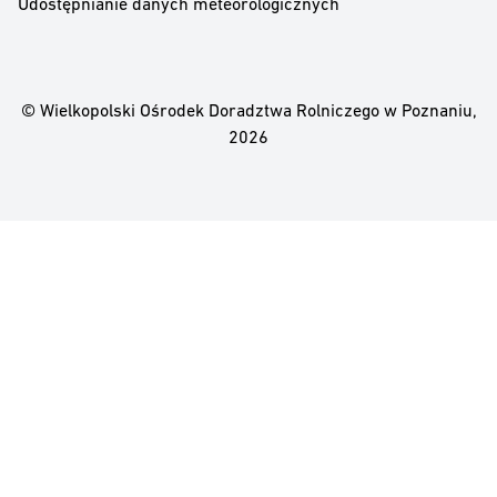
Udostępnianie danych meteorologicznych
© Wielkopolski Ośrodek Doradztwa Rolniczego w Poznaniu,
2026