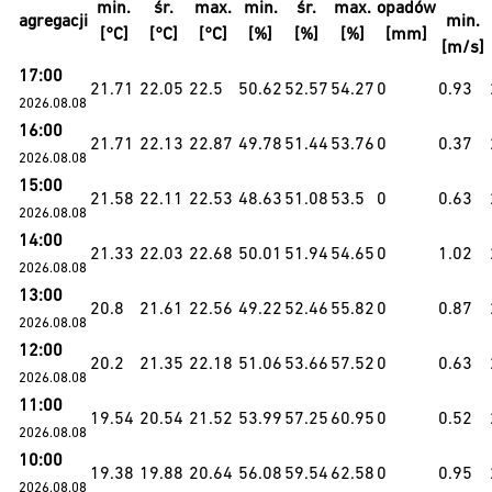
min.
śr.
max.
min.
śr.
max.
opadów
agregacji
min.
[°C]
[°C]
[°C]
[%]
[%]
[%]
[mm]
[m/s]
17:00
21.71
22.05
22.5
50.62
52.57
54.27
0
0.93
2026.08.08
16:00
21.71
22.13
22.87
49.78
51.44
53.76
0
0.37
2026.08.08
15:00
21.58
22.11
22.53
48.63
51.08
53.5
0
0.63
2026.08.08
14:00
21.33
22.03
22.68
50.01
51.94
54.65
0
1.02
2026.08.08
13:00
20.8
21.61
22.56
49.22
52.46
55.82
0
0.87
2026.08.08
12:00
20.2
21.35
22.18
51.06
53.66
57.52
0
0.63
2026.08.08
11:00
19.54
20.54
21.52
53.99
57.25
60.95
0
0.52
2026.08.08
10:00
19.38
19.88
20.64
56.08
59.54
62.58
0
0.95
2026.08.08