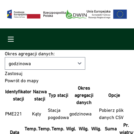
Menu
Okres agregacji danych:
Powrót do mapy
Okres
Identyfikator
Nazwa
Typ stacji
agregacji
Opcje
stacji
stacji
danych
Stacja
Pobierz plik
PME221
Kąty
godzinowa
pogodowa
danych CSV
Pr.
Temp.
Temp.
Temp.
Wigl.
Wilg.
Wilg.
Suma
Data
wiatru