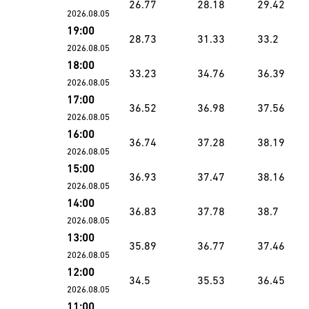
26.77
28.18
29.42
2026.08.05
19:00
28.73
31.33
33.2
2026.08.05
18:00
33.23
34.76
36.39
2026.08.05
17:00
36.52
36.98
37.56
2026.08.05
16:00
36.74
37.28
38.19
2026.08.05
15:00
36.93
37.47
38.16
2026.08.05
14:00
36.83
37.78
38.7
2026.08.05
13:00
35.89
36.77
37.46
2026.08.05
12:00
34.5
35.53
36.45
2026.08.05
11:00