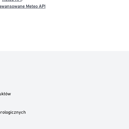
awansowane Meteo API
uktów
rologicznych