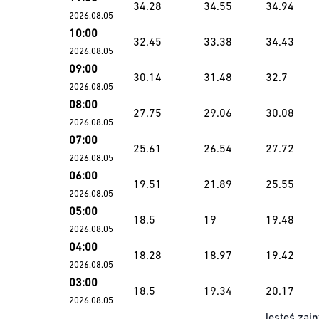
34.28
34.55
34.94
2026.08.05
10:00
32.45
33.38
34.43
2026.08.05
09:00
30.14
31.48
32.7
2026.08.05
08:00
27.75
29.06
30.08
2026.08.05
07:00
25.61
26.54
27.72
2026.08.05
06:00
19.51
21.89
25.55
2026.08.05
05:00
18.5
19
19.48
2026.08.05
04:00
18.28
18.97
19.42
2026.08.05
03:00
18.5
19.34
20.17
2026.08.05
Jesteś zain