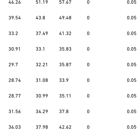
46.26
51.19
57.67
0
0.05
39.54
43.8
49.48
0
0.05
33.2
37.49
41.32
0
0.05
30.91
33.1
35.83
0
0.05
29.7
32.21
35.87
0
0.05
28.74
31.08
33.9
0
0.05
28.77
30.99
35.11
0
0.05
31.56
34.29
37.8
0
0.05
36.03
37.98
42.62
0
0.05