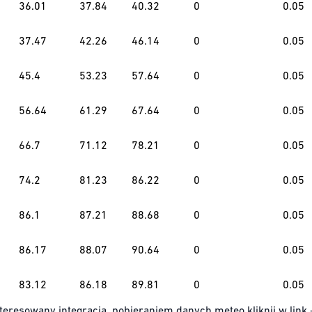
36.01
37.84
40.32
0
0.05
37.47
42.26
46.14
0
0.05
45.4
53.23
57.64
0
0.05
56.64
61.29
67.64
0
0.05
66.7
71.12
78.21
0
0.05
74.2
81.23
86.22
0
0.05
86.1
87.21
88.68
0
0.05
86.17
88.07
90.64
0
0.05
83.12
86.18
89.81
0
0.05
teresowany integracją, pobieraniem danych meteo kliknij w link 