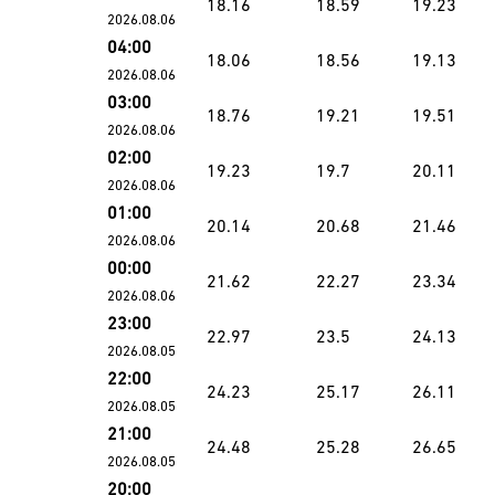
18.16
18.59
19.23
2026.08.06
04:00
18.06
18.56
19.13
2026.08.06
03:00
18.76
19.21
19.51
2026.08.06
02:00
19.23
19.7
20.11
2026.08.06
01:00
20.14
20.68
21.46
2026.08.06
00:00
21.62
22.27
23.34
2026.08.06
23:00
22.97
23.5
24.13
2026.08.05
22:00
24.23
25.17
26.11
2026.08.05
21:00
24.48
25.28
26.65
2026.08.05
20:00