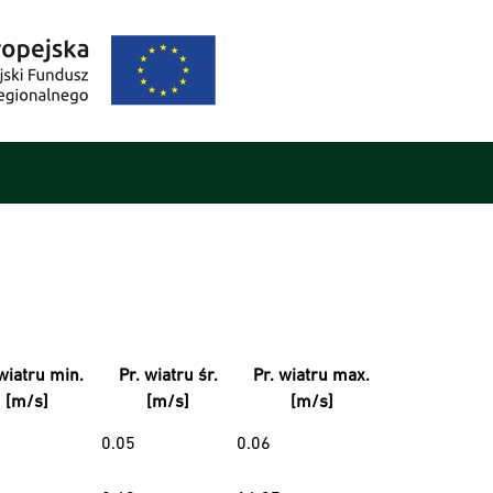
wiatru min.
Pr. wiatru śr.
Pr. wiatru max.
[m/s]
[m/s]
[m/s]
0.05
0.06