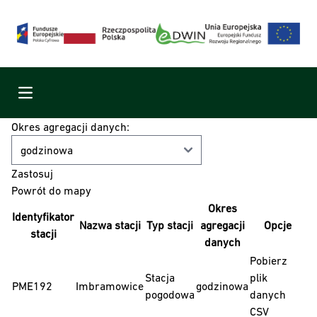
Menu
Okres agregacji danych:
Powrót do mapy
Okres
Identyfikator
Nazwa stacji
Typ stacji
agregacji
Opcje
stacji
danych
Pobierz
Stacja
plik
PME192
Imbramowice
godzinowa
pogodowa
danych
CSV