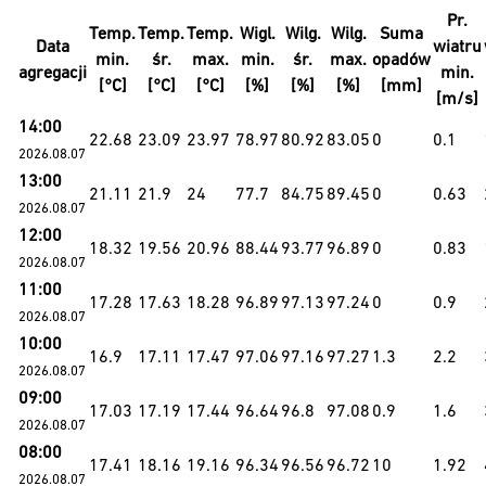
Pr.
Temp.
Temp.
Temp.
Wigl.
Wilg.
Wilg.
Suma
Data
wiatru
min.
śr.
max.
min.
śr.
max.
opadów
agregacji
min.
[°C]
[°C]
[°C]
[%]
[%]
[%]
[mm]
[m/s]
14:00
22.68
23.09
23.97
78.97
80.92
83.05
0
0.1
2026.08.07
13:00
21.11
21.9
24
77.7
84.75
89.45
0
0.63
2026.08.07
12:00
18.32
19.56
20.96
88.44
93.77
96.89
0
0.83
2026.08.07
11:00
17.28
17.63
18.28
96.89
97.13
97.24
0
0.9
2026.08.07
10:00
16.9
17.11
17.47
97.06
97.16
97.27
1.3
2.2
2026.08.07
09:00
17.03
17.19
17.44
96.64
96.8
97.08
0.9
1.6
2026.08.07
08:00
17.41
18.16
19.16
96.34
96.56
96.72
10
1.92
2026.08.07