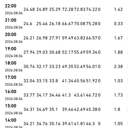
22:00
24.48
24.89
25.29
72.28
72.83
74.22
0
1.42
2026.08.06
21:00
24.6
25.46
26.18
66.67
70.08
75.28
0
0.33
2026.08.06
20:00
26.21
26.98
27.91
59.49
63.82
66.57
0
1.67
2026.08.06
19:00
27.94
29.03
30.68
52.17
55.69
59.34
0
1.88
2026.08.06
18:00
30.74
32.17
33.23
49.35
52.69
54.01
0
2.38
2026.08.06
17:00
32.04
33.15
33.8
41.34
45.56
51.92
0
1.03
2026.08.06
16:00
33.77
34.17
34.46
41.3
43.61
46.72
0
1.73
2026.08.06
15:00
34.31
34.69
35.1
39.46
42.69
45.38
0
1.8
2026.08.06
14:00
34.21
34.76
35.16
39.61
41.81
46.3
0
1.05
2026.08.06