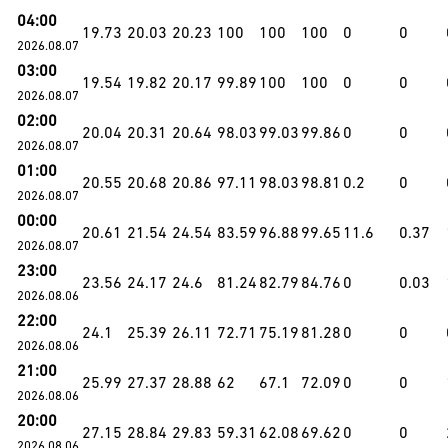
04:00
19.73
20.03
20.23
100
100
100
0
0
2026.08.07
03:00
19.54
19.82
20.17
99.89
100
100
0
0
2026.08.07
02:00
20.04
20.31
20.64
98.03
99.03
99.86
0
0
2026.08.07
01:00
20.55
20.68
20.86
97.11
98.03
98.81
0.2
0
2026.08.07
00:00
20.61
21.54
24.54
83.59
96.88
99.65
11.6
0.37
2026.08.07
23:00
23.56
24.17
24.6
81.24
82.79
84.76
0
0.03
2026.08.06
22:00
24.1
25.39
26.11
72.71
75.19
81.28
0
0
2026.08.06
21:00
25.99
27.37
28.88
62
67.1
72.09
0
0
2026.08.06
20:00
27.15
28.84
29.83
59.31
62.08
69.62
0
0
2026.08.06