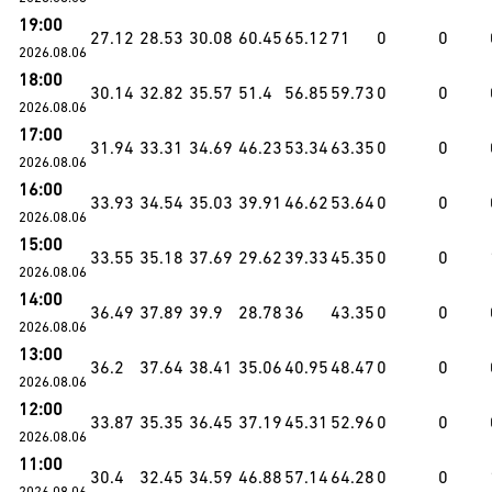
19:00
27.12
28.53
30.08
60.45
65.12
71
0
0
2026.08.06
18:00
30.14
32.82
35.57
51.4
56.85
59.73
0
0
2026.08.06
17:00
31.94
33.31
34.69
46.23
53.34
63.35
0
0
2026.08.06
16:00
33.93
34.54
35.03
39.91
46.62
53.64
0
0
2026.08.06
15:00
33.55
35.18
37.69
29.62
39.33
45.35
0
0
2026.08.06
14:00
36.49
37.89
39.9
28.78
36
43.35
0
0
2026.08.06
13:00
36.2
37.64
38.41
35.06
40.95
48.47
0
0
2026.08.06
12:00
33.87
35.35
36.45
37.19
45.31
52.96
0
0
2026.08.06
11:00
30.4
32.45
34.59
46.88
57.14
64.28
0
0
2026.08.06