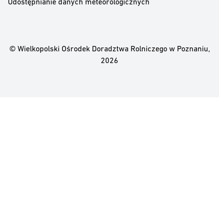
Udostępnianie danych meteorologicznych
© Wielkopolski Ośrodek Doradztwa Rolniczego w Poznaniu,
2026