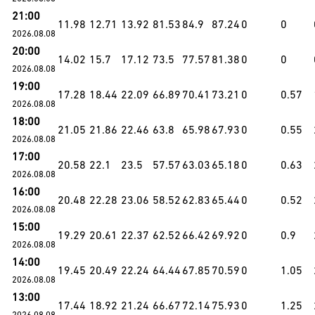
21:00
11.98
12.71
13.92
81.53
84.9
87.24
0
0
2026.08.08
20:00
14.02
15.7
17.12
73.5
77.57
81.38
0
0
2026.08.08
19:00
17.28
18.44
22.09
66.89
70.41
73.21
0
0.57
2026.08.08
18:00
21.05
21.86
22.46
63.8
65.98
67.93
0
0.55
2026.08.08
17:00
20.58
22.1
23.5
57.57
63.03
65.18
0
0.63
2026.08.08
16:00
20.48
22.28
23.06
58.52
62.83
65.44
0
0.52
2026.08.08
15:00
19.29
20.61
22.37
62.52
66.42
69.92
0
0.9
2026.08.08
14:00
19.45
20.49
22.24
64.44
67.85
70.59
0
1.05
2026.08.08
13:00
17.44
18.92
21.24
66.67
72.14
75.93
0
1.25
2026.08.08