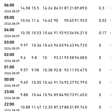
06:00
14.58
15.5
16.24
84.51
87.21
89.89
0
0.3
2026.08.09
05:00
10.54
11.6
14.42
90
90.65
91.92
0
0.02
2026.08.09
04:00
10.35
10.53
10.66
91.92
93.56
94.21
0
0.17
2026.08.09
03:00
9.97
10.36
10.63
94.03
94.43
94.73
0
0
2026.08.09
02:00
9.6
9.8
10
93.21
93.58
94.08
0
0
2026.08.09
01:00
9.57
9.98
10.38
92.8
93.11
93.47
0
0
2026.08.09
00:00
9.69
10.05
10.44
91.76
92.27
92.79
0
0
2026.08.09
23:00
9.88
10.44
10.94
89.84
90.73
91.65
0
0
2026.08.08
22:00
10.88
11.47
12.35
87.37
88.51
89.76
0
0
2026.08.08