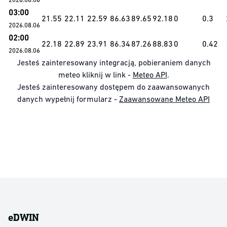
03:00
21.55
22.11
22.59
86.63
89.65
92.18
0
0.3
2026.08.06
02:00
22.18
22.89
23.91
86.34
87.26
88.83
0
0.42
2026.08.06
Jesteś zainteresowany integracją, pobieraniem danych
meteo kliknij w link -
Meteo API
.
Jesteś zainteresowany dostępem do zaawansowanych
danych wypełnij formularz -
Zaawansowane Meteo API
eDWIN