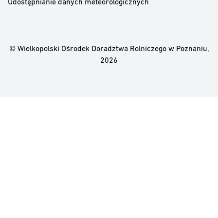
Udostępnianie danych meteorologicznych
© Wielkopolski Ośrodek Doradztwa Rolniczego w Poznaniu,
2026