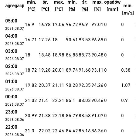
min.
śr.
max.
min.
śr.
max.
opadów
agregacji
min.
[°C]
[°C]
[°C]
[%]
[%]
[%]
[mm]
[m/s]
05:00
16.9
16.98
17.06
96.72
96.9
97.01
0
0
2026.08.07
04:00
16.71
17.26
18
90.61
93.53
96.69
0
0
2026.08.07
03:00
18
18.48
18.98
86.88
88.73
90.48
0
0
2026.08.07
02:00
18.72
19.28
20.01
89.74
91.68
93.11
0
0.38
2026.08.07
01:00
19.82
20.37
21.11
90.28
92.35
94.26
0
1.07
2026.08.07
00:00
21.02
21.4
22.21
85.1
88.03
90.46
0
0.9
2026.08.07
23:00
20.99
21.38
22.18
85.79
88.58
91.07
0
0
2026.08.06
22:00
21.3
22.02
22.46
84.42
85.16
86.36
0
0
2026.08.06