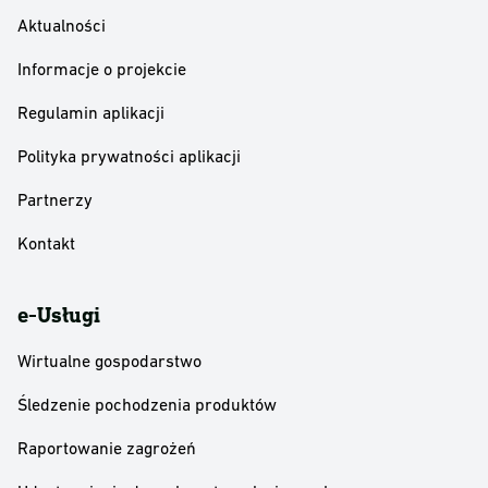
Aktualności
Informacje o projekcie
Regulamin aplikacji
Polityka prywatności aplikacji
Partnerzy
Kontakt
e-Usługi
Wirtualne gospodarstwo
Śledzenie pochodzenia produktów
Raportowanie zagrożeń