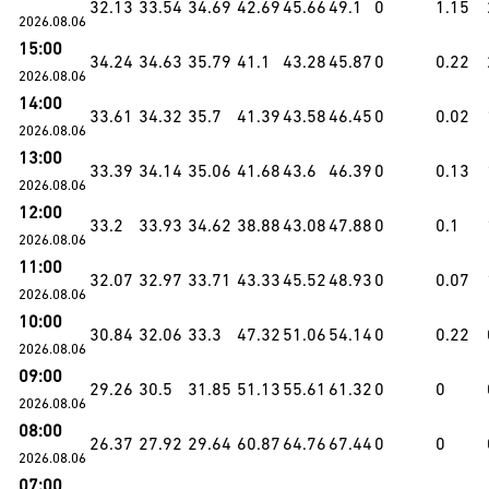
32.13
33.54
34.69
42.69
45.66
49.1
0
1.15
2026.08.06
15:00
34.24
34.63
35.79
41.1
43.28
45.87
0
0.22
2026.08.06
14:00
33.61
34.32
35.7
41.39
43.58
46.45
0
0.02
2026.08.06
13:00
33.39
34.14
35.06
41.68
43.6
46.39
0
0.13
2026.08.06
12:00
33.2
33.93
34.62
38.88
43.08
47.88
0
0.1
2026.08.06
11:00
32.07
32.97
33.71
43.33
45.52
48.93
0
0.07
2026.08.06
10:00
30.84
32.06
33.3
47.32
51.06
54.14
0
0.22
2026.08.06
09:00
29.26
30.5
31.85
51.13
55.61
61.32
0
0
2026.08.06
08:00
26.37
27.92
29.64
60.87
64.76
67.44
0
0
2026.08.06
07:00