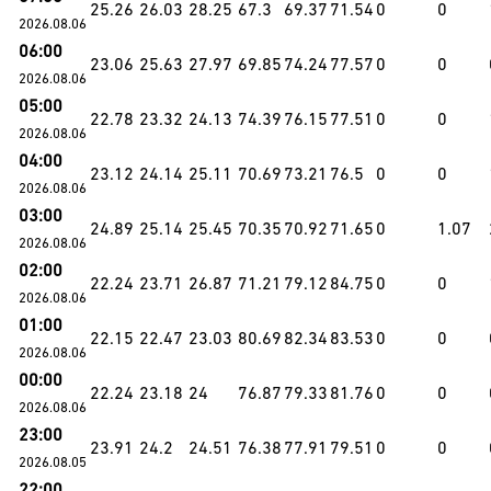
25.26
26.03
28.25
67.3
69.37
71.54
0
0
2026.08.06
06:00
23.06
25.63
27.97
69.85
74.24
77.57
0
0
2026.08.06
05:00
22.78
23.32
24.13
74.39
76.15
77.51
0
0
2026.08.06
04:00
23.12
24.14
25.11
70.69
73.21
76.5
0
0
2026.08.06
03:00
24.89
25.14
25.45
70.35
70.92
71.65
0
1.07
2026.08.06
02:00
22.24
23.71
26.87
71.21
79.12
84.75
0
0
2026.08.06
01:00
22.15
22.47
23.03
80.69
82.34
83.53
0
0
2026.08.06
00:00
22.24
23.18
24
76.87
79.33
81.76
0
0
2026.08.06
23:00
23.91
24.2
24.51
76.38
77.91
79.51
0
0
2026.08.05
22:00