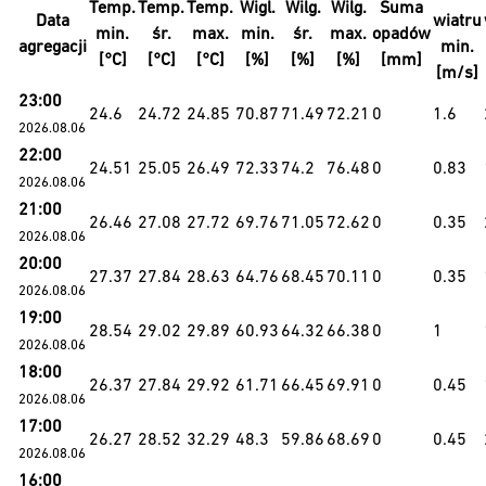
Temp.
Temp.
Temp.
Wigl.
Wilg.
Wilg.
Suma
Data
wiatru
min.
śr.
max.
min.
śr.
max.
opadów
agregacji
min.
[°C]
[°C]
[°C]
[%]
[%]
[%]
[mm]
[m/s]
23:00
24.6
24.72
24.85
70.87
71.49
72.21
0
1.6
2026.08.06
22:00
24.51
25.05
26.49
72.33
74.2
76.48
0
0.83
2026.08.06
21:00
26.46
27.08
27.72
69.76
71.05
72.62
0
0.35
2026.08.06
20:00
27.37
27.84
28.63
64.76
68.45
70.11
0
0.35
2026.08.06
19:00
28.54
29.02
29.89
60.93
64.32
66.38
0
1
2026.08.06
18:00
26.37
27.84
29.92
61.71
66.45
69.91
0
0.45
2026.08.06
17:00
26.27
28.52
32.29
48.3
59.86
68.69
0
0.45
2026.08.06
16:00