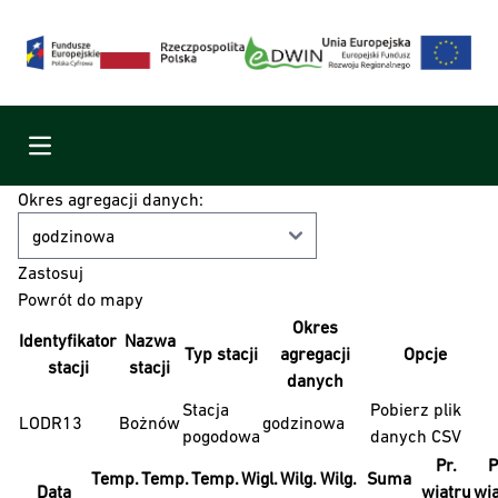
Menu
Okres agregacji danych:
Powrót do mapy
Okres
Identyfikator
Nazwa
Typ stacji
agregacji
Opcje
stacji
stacji
danych
Stacja
Pobierz plik
LODR13
Bożnów
godzinowa
pogodowa
danych CSV
Pr.
P
Temp.
Temp.
Temp.
Wigl.
Wilg.
Wilg.
Suma
Data
wiatru
wi