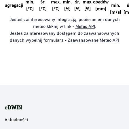
min.
śr.
max.
min.
śr.
max.
opadów
agregacji
min.
ś
[°C]
[°C]
[°C]
[%]
[%]
[%]
[mm]
[m/s]
[m
Jesteś zainteresowany integracją, pobieraniem danych
meteo kliknij w link -
Meteo API
.
Jesteś zainteresowany dostępem do zaawansowanych
danych wypełnij formularz -
Zaawansowane Meteo API
eDWIN
Aktualności