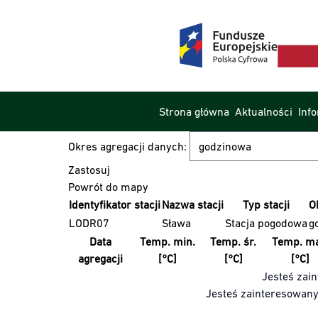
Strona główna
Aktualności
Inf
Okres agregacji danych:
Powrót do mapy
Identyfikator stacji
Nazwa stacji
Typ stacji
O
LODR07
Sława
Stacja pogodowa
g
Data
Temp. min.
Temp. śr.
Temp. ma
agregacji
[°C]
[°C]
[°C]
Jesteś zain
Jesteś zainteresowan