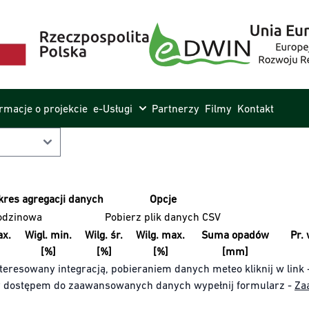
ormacje o projekcie
e-Usługi
Partnerzy
Filmy
Kontakt
kres agregacji danych
Opcje
odzinowa
Pobierz plik danych CSV
x.
Wigl. min.
Wilg. śr.
Wilg. max.
Suma opadów
Pr. 
[%]
[%]
[%]
[mm]
teresowany integracją, pobieraniem danych meteo kliknij w link 
y dostępem do zaawansowanych danych wypełnij formularz -
Za