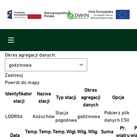
Menu
Okres agregacji danych:
Powrót do mapy
Okres
Identyfikator
Nazwa
Typ stacji
agregacji
Opcje
stacji
stacji
danych
Stacja
Pobierz plik
LODR06
Kożuchów
godzinowa
pogodowa
danych CSV
Pr.
P
Temp.
Temp.
Temp.
Wigl.
Wilg.
Wilg.
Suma
Data
wiatru
wi