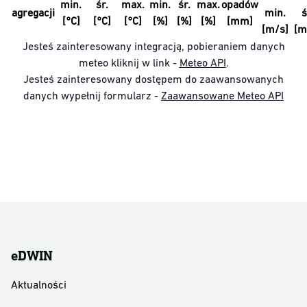
min.
śr.
max.
min.
śr.
max.
opadów
agregacji
min.
ś
[°C]
[°C]
[°C]
[%]
[%]
[%]
[mm]
[m/s]
[m
Jesteś zainteresowany integracją, pobieraniem danych
meteo kliknij w link -
Meteo API
.
Jesteś zainteresowany dostępem do zaawansowanych
danych wypełnij formularz -
Zaawansowane Meteo API
eDWIN
Aktualności