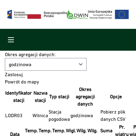
Menu
Okres agregacji danych:
Powrót do mapy
Okres
Identyfikator
Nazwa
Typ stacji
agregacji
Opcje
stacji
stacji
danych
Stacja
Pobierz plik
LODR03
Witnica
godzinowa
pogodowa
danych CSV
Pr.
P
Temp.
Temp.
Temp.
Wigl.
Wilg.
Wilg.
Suma
Data
wiatru
wi