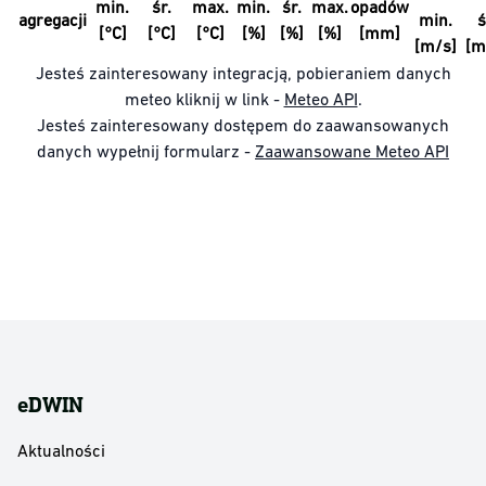
min.
śr.
max.
min.
śr.
max.
opadów
agregacji
min.
ś
[°C]
[°C]
[°C]
[%]
[%]
[%]
[mm]
[m/s]
[m
Jesteś zainteresowany integracją, pobieraniem danych
meteo kliknij w link -
Meteo API
.
Jesteś zainteresowany dostępem do zaawansowanych
danych wypełnij formularz -
Zaawansowane Meteo API
eDWIN
Aktualności