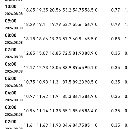
10:00
18.65
19.35
20.56
53.2
54.75
56.5
0
0.77
1
2026.08.08
09:00
18.29
19.1
19.79
53.7
55.6
56.7
0
0.79
1
2026.08.08
08:00
18.18
18.66
19.23
57.7
60.9
65.5
0
0.88
1
2026.08.08
07:00
12.85
15.07
16.85
72.5
81.93
88.9
0
0.35
0
2026.08.08
06:00
12.17
12.73
13.05
88.9
89.45
90.1
0
0.35
0
2026.08.08
05:00
10.75
10.93
11.3
87.5
89.23
90.5
0
0.35
0
2026.08.08
04:00
10.97
11.42
11.9
85.3
86.15
86.9
0
0.35
0
2026.08.08
03:00
10.96
11.14
11.38
85.1
85.65
86.4
0
0.35
0
2026.08.08
02:00
11.6
11.69
11.93
84.4
84.75
85
0
0.35
0
2026.08.08