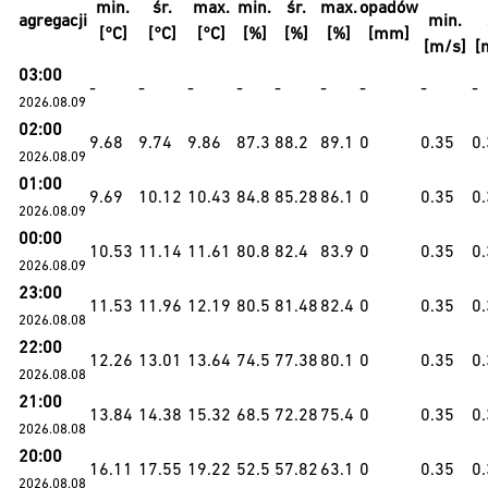
min.
śr.
max.
min.
śr.
max.
opadów
agregacji
min.
[°C]
[°C]
[°C]
[%]
[%]
[%]
[mm]
[m/s]
[
03:00
-
-
-
-
-
-
-
-
-
2026.08.09
02:00
9.68
9.74
9.86
87.3
88.2
89.1
0
0.35
0
2026.08.09
01:00
9.69
10.12
10.43
84.8
85.28
86.1
0
0.35
0
2026.08.09
00:00
10.53
11.14
11.61
80.8
82.4
83.9
0
0.35
0
2026.08.09
23:00
11.53
11.96
12.19
80.5
81.48
82.4
0
0.35
0
2026.08.08
22:00
12.26
13.01
13.64
74.5
77.38
80.1
0
0.35
0
2026.08.08
21:00
13.84
14.38
15.32
68.5
72.28
75.4
0
0.35
0
2026.08.08
20:00
16.11
17.55
19.22
52.5
57.82
63.1
0
0.35
0
2026.08.08