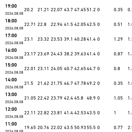
19:00
20.2
21.21
22.07
43.7
47.45
51.2
0
0.35
0
2026.08.08
18:00
22.71
22.8
22.94
41.5
42.05
42.5
0
0.51
1
2026.08.08
17:00
23.1
23.32
23.53
39.1
40.28
41.4
0
1.29
1
2026.08.08
16:00
23.17
23.69
24.43
38.2
39.63
41.4
0
0.87
1
2026.08.08
15:00
22.01
23.11
24.05
40.7
42.65
44.7
0
0.8
1.
2026.08.08
14:00
21.5
21.62
21.75
46.7
47.78
49.2
0
0.35
1
2026.08.08
13:00
21.05
22.42
23.79
42.4
45.8
48.9
0
1.05
1
2026.08.08
12:00
22.11
22.82
23.81
41.4
42.53
43.5
0
1
1
2026.08.08
11:00
19.65
20.76
22.02
43.5
50.93
55.5
0
0.77
2
2026.08.08