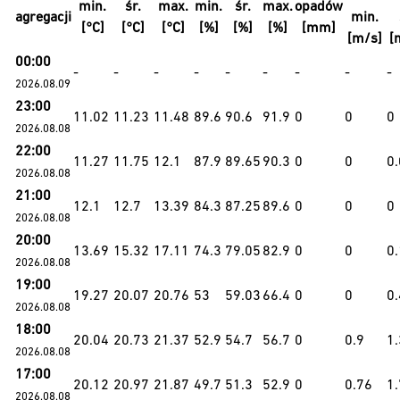
min.
śr.
max.
min.
śr.
max.
opadów
agregacji
min.
[°C]
[°C]
[°C]
[%]
[%]
[%]
[mm]
[m/s]
[
00:00
-
-
-
-
-
-
-
-
-
2026.08.09
23:00
11.02
11.23
11.48
89.6
90.6
91.9
0
0
0
2026.08.08
22:00
11.27
11.75
12.1
87.9
89.65
90.3
0
0
0
2026.08.08
21:00
12.1
12.7
13.39
84.3
87.25
89.6
0
0
0
2026.08.08
20:00
13.69
15.32
17.11
74.3
79.05
82.9
0
0
0.
2026.08.08
19:00
19.27
20.07
20.76
53
59.03
66.4
0
0
0
2026.08.08
18:00
20.04
20.73
21.37
52.9
54.7
56.7
0
0.9
1
2026.08.08
17:00
20.12
20.97
21.87
49.7
51.3
52.9
0
0.76
1.
2026.08.08