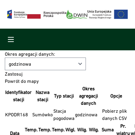
Menu
Okres agregacji danych:
Powrót do mapy
Okres
Identyfikator
Nazwa
Typ stacji
agregacji
Opcje
stacji
stacji
danych
Stacja
Pobierz plik
KPODR168
Sumówko
godzinowa
pogodowa
danych CSV
Pr.
Temp.
Temp.
Temp.
Wigl.
Wilg.
Wilg.
Suma
Data
wiatru
wi