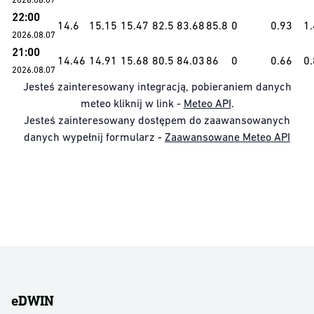
22:00
14.6
15.15
15.47
82.5
83.68
85.8
0
0.93
1
2026.08.07
21:00
14.46
14.91
15.68
80.5
84.03
86
0
0.66
0
2026.08.07
Jesteś zainteresowany integracją, pobieraniem danych
meteo kliknij w link -
Meteo API
.
Jesteś zainteresowany dostępem do zaawansowanych
danych wypełnij formularz -
Zaawansowane Meteo API
eDWIN