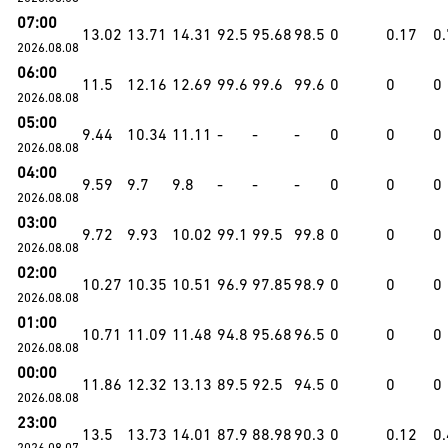
07:00
13.02
13.71
14.31
92.5
95.68
98.5
0
0.17
0
2026.08.08
06:00
11.5
12.16
12.69
99.6
99.6
99.6
0
0
0
2026.08.08
05:00
9.44
10.34
11.11
-
-
-
0
0
0
2026.08.08
04:00
9.59
9.7
9.8
-
-
-
0
0
0
2026.08.08
03:00
9.72
9.93
10.02
99.1
99.5
99.8
0
0
0
2026.08.08
02:00
10.27
10.35
10.51
96.9
97.85
98.9
0
0
0
2026.08.08
01:00
10.71
11.09
11.48
94.8
95.68
96.5
0
0
0
2026.08.08
00:00
11.86
12.32
13.13
89.5
92.5
94.5
0
0
0
2026.08.08
23:00
13.5
13.73
14.01
87.9
88.98
90.3
0
0.12
0
2026.08.07