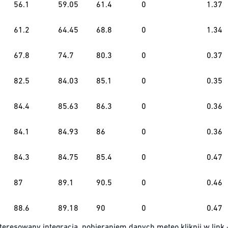
56.1
59.05
61.4
0
1.37
61.2
64.45
68.8
0
1.34
67.8
74.7
80.3
0
0.37
82.5
84.03
85.1
0
0.35
84.4
85.63
86.3
0
0.36
84.1
84.93
86
0
0.36
84.3
84.75
85.4
0
0.47
87
89.1
90.5
0
0.46
88.6
89.18
90
0
0.47
teresowany integracją, pobieraniem danych meteo kliknij w link 