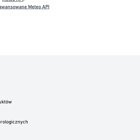
awansowane Meteo API
uktów
rologicznych