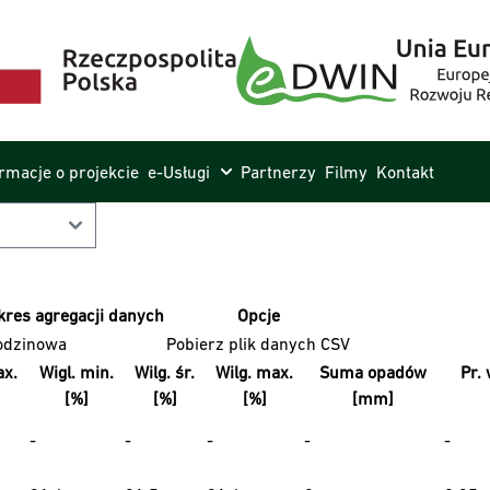
ormacje o projekcie
e-Usługi
Partnerzy
Filmy
Kontakt
kres agregacji danych
Opcje
odzinowa
Pobierz plik danych CSV
x.
Wigl. min.
Wilg. śr.
Wilg. max.
Suma opadów
Pr. 
[%]
[%]
[%]
[mm]
-
-
-
-
-