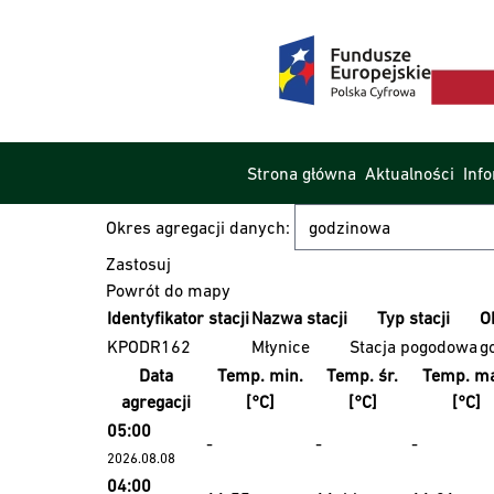
Strona główna
Aktualności
Inf
Okres agregacji danych:
Powrót do mapy
Identyfikator stacji
Nazwa stacji
Typ stacji
O
KPODR162
Młynice
Stacja pogodowa
g
Data
Temp. min.
Temp. śr.
Temp. ma
agregacji
[°C]
[°C]
[°C]
05:00
-
-
-
2026.08.08
04:00