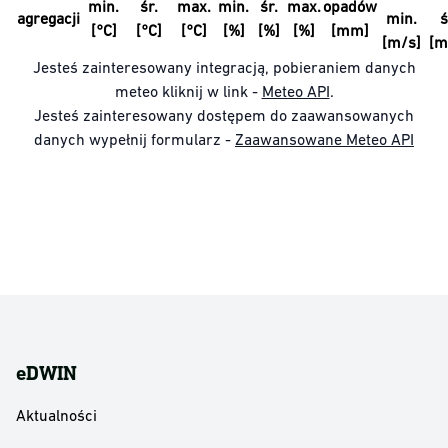
min.
śr.
max.
min.
śr.
max.
opadów
agregacji
min.
ś
[°C]
[°C]
[°C]
[%]
[%]
[%]
[mm]
[m/s]
[m
Jesteś zainteresowany integracją, pobieraniem danych
meteo kliknij w link -
Meteo API
.
Jesteś zainteresowany dostępem do zaawansowanych
danych wypełnij formularz -
Zaawansowane Meteo API
eDWIN
Aktualności