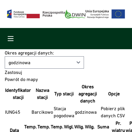
Menu
Okres agregacji danych:
Powrót do mapy
Okres
Identyfikator
Nazwa
Typ stacji
agregacji
Opcje
stacji
stacji
danych
Stacja
Pobierz plik
IUNG45
Barcikowo
godzinowa
pogodowa
danych CSV
Pr.
P
Temp.
Temp.
Temp.
Wigl.
Wilg.
Wilg.
Suma
Data
wiatru
wi