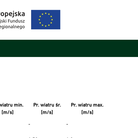
wiatru min.
Pr. wiatru śr.
Pr. wiatru max.
[m/s]
[m/s]
[m/s]
-
-