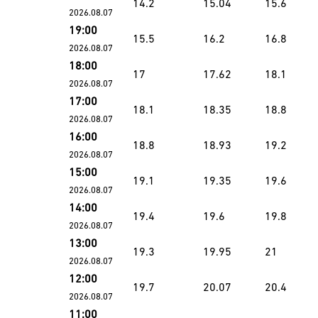
14.2
15.04
15.6
2026.08.07
19:00
15.5
16.2
16.8
2026.08.07
18:00
17
17.62
18.1
2026.08.07
17:00
18.1
18.35
18.8
2026.08.07
16:00
18.8
18.93
19.2
2026.08.07
15:00
19.1
19.35
19.6
2026.08.07
14:00
19.4
19.6
19.8
2026.08.07
13:00
19.3
19.95
21
2026.08.07
12:00
19.7
20.07
20.4
2026.08.07
11:00