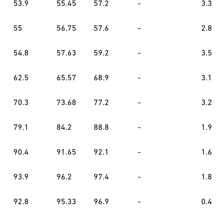
53.9
55.45
57.2
-
3.3
55
56.75
57.6
-
2.8
54.8
57.63
59.2
-
3.5
62.5
65.57
68.9
-
3.1
70.3
73.68
77.2
-
3.2
79.1
84.2
88.8
-
1.9
90.4
91.65
92.1
-
1.6
93.9
96.2
97.4
-
1.8
92.8
95.33
96.9
-
0.4