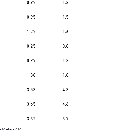
0.97
1.3
0.95
1.5
1.27
1.6
0.25
0.8
0.97
1.3
1.38
1.8
3.53
4.3
3.65
4.6
3.32
3.7
-
Meteo API
.