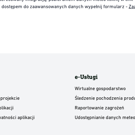
y dostępem do zaawansowanych danych wypełnij formularz -
Za
e-Usługi
Wirtualne gospodarstwo
 projekcie
Śledzenie pochodzenia prod
likacji
Raportowanie zagrożeń
atności aplikacji
Udostępnianie danych meteo