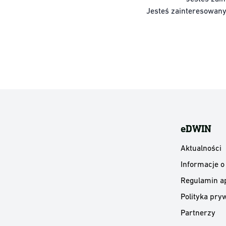
Jesteś zainteresowan
eDWIN
Aktualności
Informacje o
Regulamin ap
Polityka pryw
Partnerzy