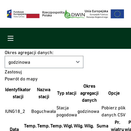
Menu
Okres agregacji danych:
Powrót do mapy
Okres
Identyfikator
Nazwa
Typ stacji
agregacji
Opcje
stacji
stacji
danych
Stacja
Pobierz plik
IUNG18_2
Boguchwała
godzinowa
pogodowa
danych CSV
Pr.
P
Temp.
Temp.
Temp.
Wigl.
Wilg.
Wilg.
Suma
Data
wiatru
wi