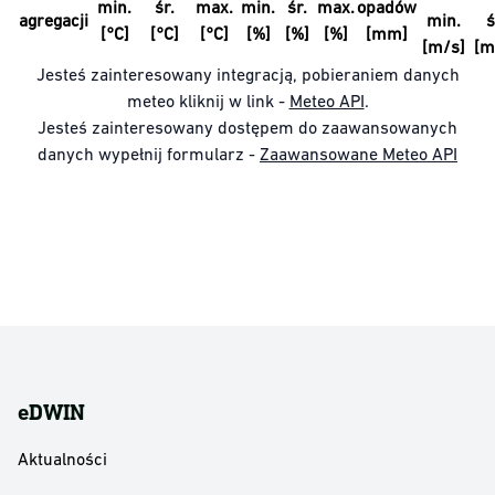
min.
śr.
max.
min.
śr.
max.
opadów
agregacji
min.
ś
[°C]
[°C]
[°C]
[%]
[%]
[%]
[mm]
[m/s]
[m
Jesteś zainteresowany integracją, pobieraniem danych
meteo kliknij w link -
Meteo API
.
Jesteś zainteresowany dostępem do zaawansowanych
danych wypełnij formularz -
Zaawansowane Meteo API
eDWIN
Aktualności