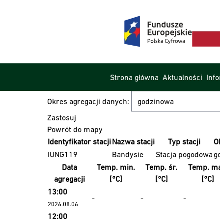
Strona główna
Aktualności
Inf
Okres agregacji danych:
Powrót do mapy
Identyfikator stacji
Nazwa stacji
Typ stacji
O
IUNG119
Bandysie
Stacja pogodowa
g
Data
Temp. min.
Temp. śr.
Temp. ma
agregacji
[°C]
[°C]
[°C]
13:00
-
-
-
2026.08.06
12:00