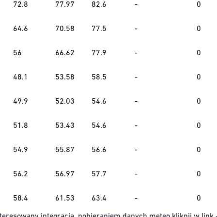
72.8
77.97
82.6
-
0
64.6
70.58
77.5
-
0
56
66.62
77.9
-
0
48.1
53.58
58.5
-
0
49.9
52.03
54.6
-
0
51.8
53.43
54.6
-
0
54.9
55.87
56.6
-
0
56.2
56.97
57.7
-
0
58.4
61.53
63.4
-
0
teresowany integracją, pobieraniem danych meteo kliknij w link 