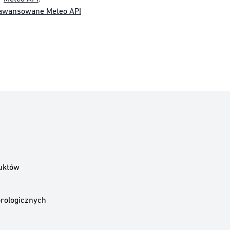
awansowane Meteo API
uktów
rologicznych