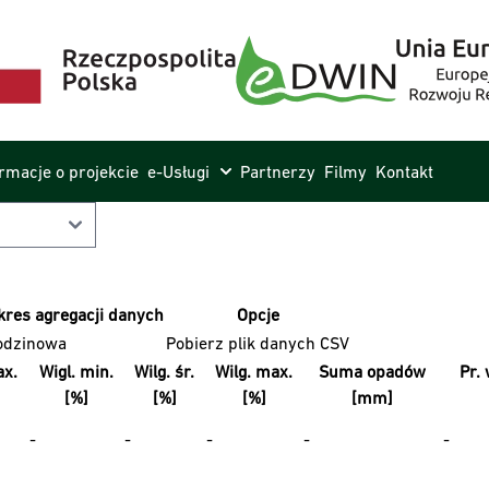
ormacje o projekcie
e-Usługi
Partnerzy
Filmy
Kontakt
kres agregacji danych
Opcje
odzinowa
Pobierz plik danych CSV
x.
Wigl. min.
Wilg. śr.
Wilg. max.
Suma opadów
Pr. 
[%]
[%]
[%]
[mm]
-
-
-
-
-